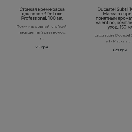
Стойкая крем-краска
Ducastel Subtil 10
для волос 3DeLuxe
Маска в спре
Professional, 100 мл.
приятным арома
Valentino, компл
Получить ровный, стойкий,
уход, 150 м
насыщенный цвет волос,
Laboratoire Ducastel S
п..
в 1 - Маска в сп
251 грн.
629 грн.