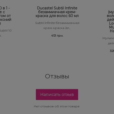
 в 1 -
Ducastel Subtil Infinite
е с
безаммиачная крем-
(му
том от
краска для волос 60 мл
вол
ексний
дей
Subtil Infinite безаммиачная
л
Lo
Mul
крем-краска &n..
ubtil 10
Ha
..
413 грн.
Мульти
дейс
32
Отзывы
Написать отзыв
Нет отзывов об этом товаре.