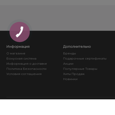
Информация
Дополнительно
О магазине
Бренды
Бонусная система
Подарочные сертификаты
Информация о доставке
Акции
Политика Безопасности
Популярные Товары
Условия соглашения
Хиты Продаж
Новинки
≡ 1beauty | Интернет-магазин | Косметика и Инструменты © 2026
<