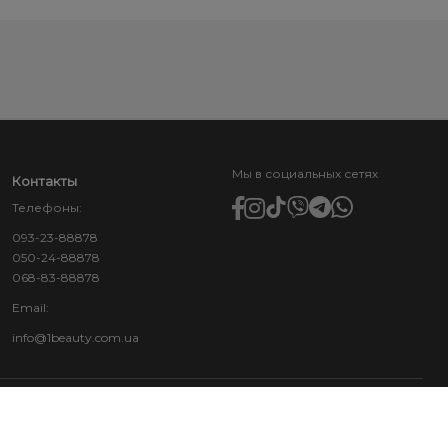
Мы в социальных сетях
Контакты
Телефоны:
093-23-88878
050-24-88878
068-83-88878
Email:
info@1beauty.com.ua