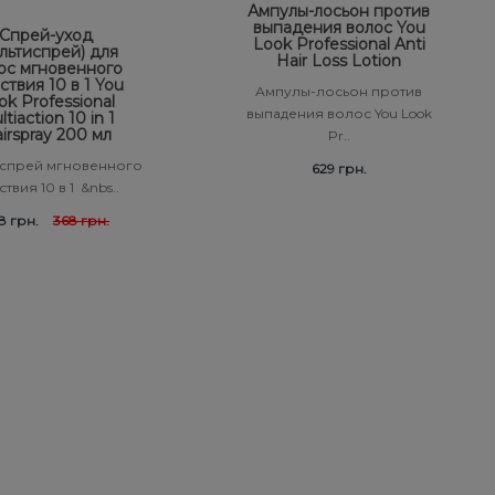
Ампулы-лосьон против
выпадения волос You
Спрей-уход
Look Professional Anti
льтиспрей) для
Hair Loss Lotion
ос мгновенного
ствия 10 в 1 You
Ампулы-лосьон против
ok Professional
выпадения волос You Look
tiaction 10 in 1
irspray 200 мл
Pr..
спрей мгновенного
629 грн.
твия 10 в 1 &nbs..
8 грн.
368 грн.