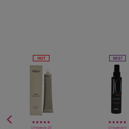
Subtil Global Lift - Глубокое восстановление
You Look Glamour
Subtil Man XY - Серия для мужчин: для ухода и укладки
You Look Professional
Subtil Retouch Lab - защита цвета волос
Осветляющие средства и окислители Laboratoire
Ducastel Subtil Blond
Subtil Beautist - чистое решение для красоты волос
Subrina Glow-Plex - Питание, увлажнение и блеск
волос
Отзывов 23
Отзывов 9