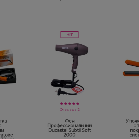
Отзывов 2
тка
Фен
Утюжо
с
Профессиональный
с 
ым
Ducastel Subtil Soft
пок
atoire
2000
сис