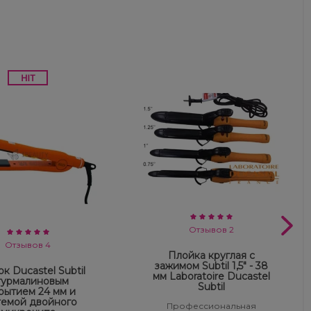
Отзывов 2
Отзывов 4
Плойка круглая с
зажимом Subtil 1,5" - 38
к Ducastel Subtil
мм Laboratoire Ducastel
турмалиновым
Subtil
рытием 24 мм и
темой двойного
Профессиональная