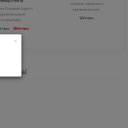
микрочипа
плойка-накрутка с
к Ducastel Subtil с
керамическим..
турмалиновым
1214 грн.
покрытием..
4 грн.
1590 грн.
×
essional