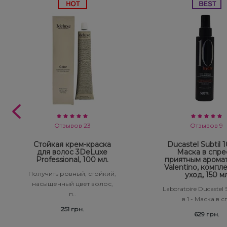
Отзывов 23
Отзывов 9
Стойкая крем-краска
Ducastel Subtil 10
для волос 3DeLuxe
Маска в спре
Professional, 100 мл.
приятным арома
Valentino, компл
Получить ровный, стойкий,
уход, 150 м
насыщенный цвет волос,
Laboratoire Ducastel S
п..
в 1 - Маска в сп
251 грн.
629 грн.