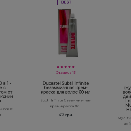
Отзывов 13
 в 1 -
Ducastel Subtil Infinite
е с
безаммиачная крем-
(му
том от
краска для волос 60 мл
вол
ексний
дей
Subtil Infinite безаммиачная
л
Lo
Mul
крем-краска &n..
ubtil 10
Ha
..
413 грн.
Мульти
дейс