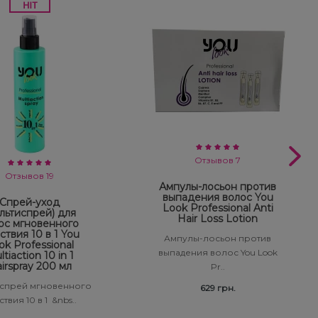
Отзывов 7
Отзывов 19
Ампулы-лосьон против
выпадения волос You
Спрей-уход
Look Professional Anti
льтиспрей) для
Hair Loss Lotion
ос мгновенного
ствия 10 в 1 You
Ампулы-лосьон против
ok Professional
выпадения волос You Look
tiaction 10 in 1
irspray 200 мл
Pr..
спрей мгновенного
629 грн.
твия 10 в 1 &nbs..