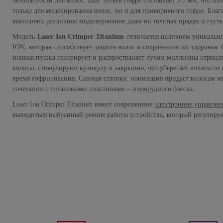
Subtil Global Lift - Глубокое восстановление
только для моделирования волос, но и для прикорневого гофре. Бл
You Look Glamour
выполнять различное моделирование даже на толстых прядях и густы
Subtil Man XY - Серия для мужчин: для ухода и укладки
Laser Ion Crimper Titanium
Модель
отличается наличием уникальн
You Look Professional
ION
, которая способствует защите волос и сохранению их здоровья.
Subtil Retouch Lab - защита цвета волос
ионная пушка генерирует и распространяет лучом миллионы отрица
волосы, стимулируют кутикулу к закрытию, что уберегает волосы от 
время гофрирования. Снимая статику, ионизация придаст волосам мя
Осветляющие средства и окислители Laboratoire
сочетании с титановыми пластинами – изумрудного блеска.
Ducastel Subtil Blond
Laser Ion Crimper Titanium имеет современное
электронное управле
выводиться выбранный режим работы устройства, который регулирует
Subtil Beautist - чистое решение для красоты волос
Subrina Glow-Plex - Питание, увлажнение и блеск
волос