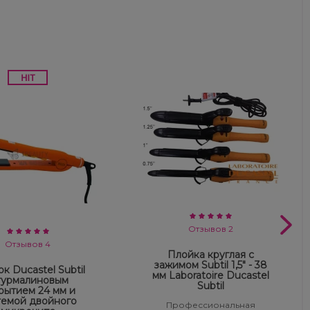
Отзывов 2
Отзывов 4
Плойка круглая с
зажимом Subtil 1,5" - 38
к Ducastel Subtil
мм Laboratoire Ducastel
турмалиновым
Subtil
рытием 24 мм и
темой двойного
Профессиональная