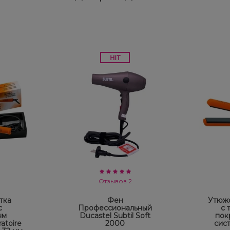
Отзывов 2
тка
Фен
Утюжо
с
Профессиональный
с 
ым
Ducastel Subtil Soft
пок
atoire
2000
сис