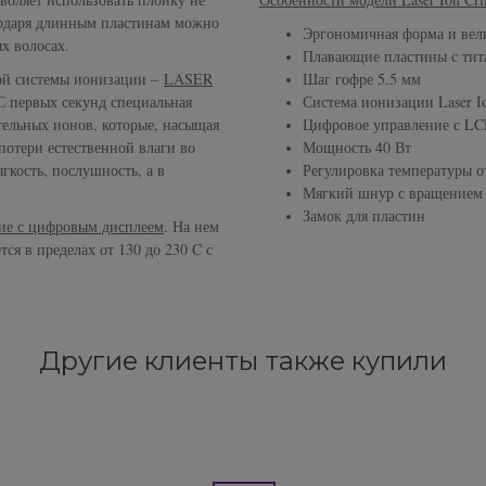
агодаря длинным пластинам можно
Эргономичная форма и вел
х волосах.
Плавающие пластины с ти
ой системы ионизации –
LASER
Шаг гофре 5.5 мм
 С первых секунд специальная
Система ионизации Laser I
тельных ионов, которые, насыщая
Цифровое управление с LC
потери естественной влаги во
Мощность 40 Вт
гкость, послушность, а в
Регулировка температуры от
Мягкий шнур с вращением 
Замок для пластин
ние с цифровым дисплеем
. На нем
ся в пределах от 130 до 230 C с
Другие клиенты также купили