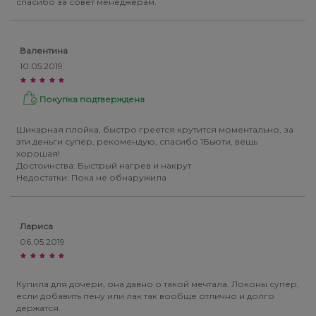
спасибо за совет менеджерам.
Валентина
10.05.2019
Покупка подтверждена
Шикарная плойка, быстро греется крутится моментально, за
эти деньги супер, рекомендую, спасибо 1Бьюти, вещь
хорошая!
Достоинства: Быстрый нагрев и накрут
Недостатки: Пока не обнаружила
Лариса
06.05.2019
Купила для дочери, она давно о такой мечтала. Локоны супер,
если добавить пену или лак так вообще отлично и долго
держатся.