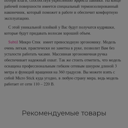
потери влаги, способствуя укреплению эффекта завивки. На конце
Subtil Design Lab - Серия для
рабочей поверхности имеется специальный термоизолированный
You Look Glamour
максимального сохранения цвета волос
наконечник, который поможет в работе и обеспечит комфортную
эксплуатацию.
You Look Professional
Subtil Global Lift - Глубокое восстановление
С этой уникальной плойкой у Вас будут получатся кудряшки,
которые будут придавать волосам хороший объем.
Subtil Man XY - Серия для мужчин: для
Subtil
Микро Стик имеет превосходную эргономику. Модель
ухода и укладки
очень легкая, практически не заметна в руке, позволит Вам без
усталости работать часами. Массивная эргономичная ручка
Subtil Retouch Lab - защита цвета волос
обеспечивает надежный охват. Так же стоить отметить, что модель
оснащена профессиональным гибким сетевым шнуром длиной 3
метра и функций вращения на 360 градусов. Вы можете взять с
Осветляющие средства и окислители
собой Micro Stick куда угодно, в любую страну мира, ведь модель
Laboratoire Ducastel Subtil Blond
работает от сети 110 – 220 В.
Subtil Beautist - чистое решение для
красоты волос
Рекомендуемые товары
Subrina Glow-Plex - Питание, увлажнение и
блеск волос