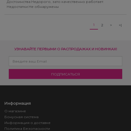
Достоинства:Недорого, зато качественно работает.
Недостатки:Не обнаружены
1
2
>
>|
УЗНАВАЙТЕ ПЕРВЫМИ О РАСПРОДАЖАХ И НОВИНКАХ!
Информация
О магазине
Бонусная система
Информация о доставке
Политика Безопасности