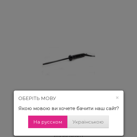
×
ОБЕРІТЬ МОВУ
Плойка для афро-
кудрей INFINITY
Якою мовою ви хочете бачити наш сайт?
Professional
Narrow Curl 9 мм
IN6020
На русском
Українською
Плойка для афро-
кудрей INFINITY