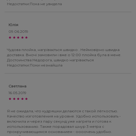
Недостатки:Пока не увидела
Юлія
09.06.2019
Чудова плойка, нагрівається швидко . Неймовірно швидка
доставка. Вночі замовили і вже о 12:00 плойка була в мене.
Достоинства:Недорога, швидко нагрівається
Недостатки:Поки незнайшла
Светлана
16.05.2019
Я не ожидала, что кудряшки делаются с такой лёгкостью.
Качество изготовления на уровне. Удобно использовать -
включила и через пару секунд уже нагрета и готова к
использованию. Также порадовал шнур 3 метра с
прокручивающимся основанием - оооочень удобно.