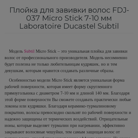
Subtil Color Lab Hydratation Active – Серия
Плойка для завивки волос FDJ-
Средства от перхоти
Revlon Professional
для интенсивного увлажнения
037 Micro Stick 7-10 мм
Laboratoire Ducastel Subtil
Сыворотка, флюид для волос
Schwarzkopf Professional
Subtil Color Lab Instant Detox - Серия
детокс для кожи головы
Шампунь для волос
Selective Professional
Subtil Color Lab Maitrise Parfaite – Серия для
Модель
Subtil
Micro Stick – это уникальная плойка для завивки
Sezavi
волос от профессионального производителя. Модель несомненно
кучерявых волос
будет полезна не только любительницам кудряшек, но и тем
девушкам, которым нравится создавать различные образы.
Subrina Professional
Subtil Color Lab Rеgеnеration Absolue –
Особенностью модели Micro Stick является уникальная форма
Серия для восстановления волос
рабочей поверхности, которая имеет форму скругленного
Subtil
прямоугольника с диаметром 7-10 мм и длиной 140 мм. Благодаря
Subtil Color Lab Volume Intense – Серия для
этой форме поверхности Вы сможете создавать практически любые
Technique
объема тонких волос
локоны или кудряшки. Благодаря керамико-турмалиновому
покрытию, волосы превосходно скользят по рабочей поверхности и
Termix
Subtil Design - Серия стайлинг и нежный
надежно защищены от термических воздействий. Отрицательные
ионы, которые выделяет турмалин при нагревании, эффективно
уход
закрывают волосяные чешуйки, тем самым защищая волос от
Tico Professional