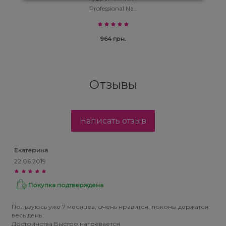
Professional Na..
964 грн.
Отзывы
Написать отзыв
Екатерина
22.06.2019
Покупка подтверждена
Пользуюсь уже 7 месяцев, очень нравится, локоны держатся
весь день.
Достоинства:Быстро нагревается