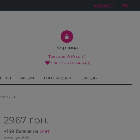
RU
КАБИНЕТ
Корзина
Товаров:
0
(0 грн.)
Список желаний (0)
МЕНТЫ
АКЦИИ
ТОП ПРОДАЖ
БРЕНДЫ
mma Piu
2967 грн.
+
148
баллов на
счет
Артикул: 885