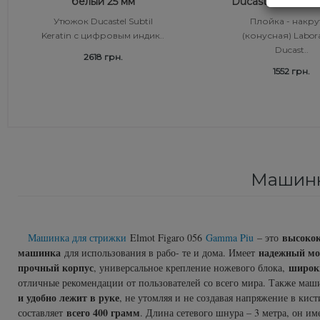
белый 25 мм
Ducastel Subtil 1
Утюжок Ducastel Subtil
Плойка - накру
Средства от перхоти
Revlon Professional
Subtil Color Lab Instant Detox - Серия детокс для кожи
Keratin с цифровым индик..
(конусная) Labora
головы
Ducast..
2618 грн.
Сыворотка, флюид для волос
Schwarzkopf Professional
1552 грн.
Subtil Color Lab Maitrise Parfaite – Серия для кучерявых
Шампунь для волос
Selective Professional
волос
Sezavi
Subtil Color Lab Rеgеnеration Absolue – Серия для
восстановления волос
Subrina Professional
Машинк
Subtil Color Lab Volume Intense – Серия для объема
Subtil
тонких волос
высокок
Technique
Машинка для стрижки
Elmot Figaro 056
Gamma Piu
– это
Subtil Design - Серия стайлинг и нежный уход
машинка
надежный мо
для использования в рабо- те и дома. Имеет
прочный корпус
широки
, универсальное крепление ножевого блока,
Termix
Subtil Design Lab - Серия для максимального
отличные рекомендации от пользователей со всего мира. Также ма
сохранения цвета волос
и удобно лежит в руке
, не утомляя и не создавая напряжение в кист
Tico Professional
всего 400 грамм
составляет
. Длина сетевого шнура – 3 метра, он и