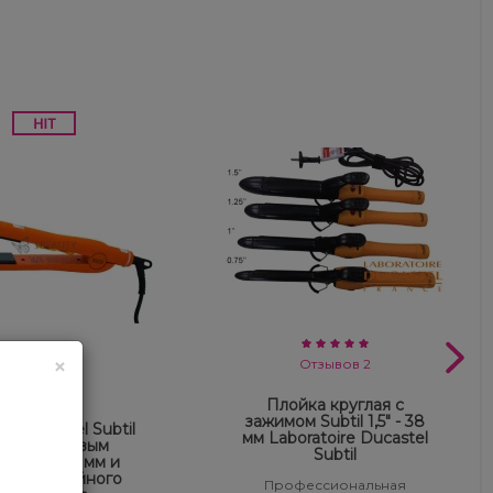
×
Отзывов 2
Отзывов 4
Плойка круглая с
зажимом Subtil 1,5" - 38
к Ducastel Subtil
мм Laboratoire Ducastel
турмалиновым
Subtil
рытием 24 мм и
темой двойного
Профессиональная