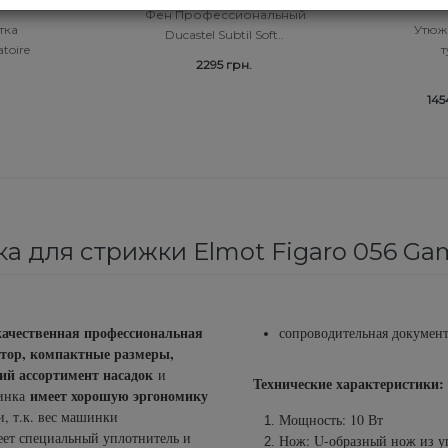
3-32 мм
Фен Профессиональный
тка
Утюжо
Ducastel Subtil Soft..
toire
2295 грн.
145
а для стрижки Elmot Figaro 056 Ga
ачественная профессиональная
сопроводительная документ
тор, компактные размеры,
й ассортимент насадок
и
Технические характеристики:
имеет хорошую эргономику
шинка
и, т.к. вес машинки
Мощность: 10 Вт
меет специальный уплотнитель и
Нож: U-образный нож из уг