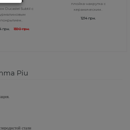
микрочипа
плойка-накрутка с
к Ducastel Subtil с
керамическим..
турмалиновым
1214 грн.
покрытием..
4 грн.
1590 грн.
mma Piu
ация.
леродистой стали