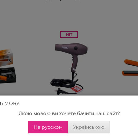
ТЬ МОВУ
Отзывов 2
Якою мовою ви хочете бачити наш сайт?
тка
Фен
Утюжо
с
Профессиональный
с 
На русском
Українською
ым
Ducastel Subtil Soft
пок
atoire
2000
сис