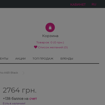
RU
КАБИНЕТ
Корзина
Товаров:
0
(0 грн.)
Список желаний (0)
МЕНТЫ
АКЦИИ
ТОП ПРОДАЖ
БРЕНДЫ
to A6R Black
2764 грн.
+
138
баллов на
счет
Есть в наличии!