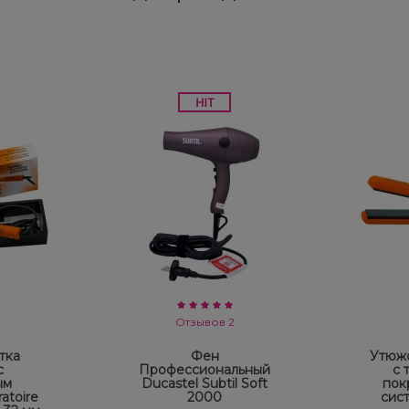
Отзывов 2
тка
Фен
Утюжо
с
Профессиональный
с 
ым
Ducastel Subtil Soft
пок
atoire
2000
сис