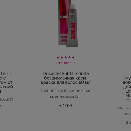
Отзывов 13
 в 1 -
Ducastel Subtil Infinite
е с
безаммиачная крем-
(му
том от
краска для волос 60 мл
вол
ексний
дей
Subtil Infinite безаммиачная
л
Lo
Mul
крем-краска &n..
ubtil 10
Ha
..
413 грн.
Мульти
дейс
32