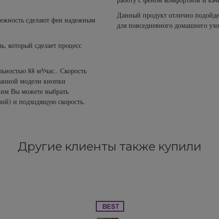
Данный продукт отлично подойдет
адежность сделают фен надежным
для повседневного домашнего ухо
ь, который сделает процесс
ностью 88 м³/час.. Скорость
 данной модели кнопки
я им Вы можете выбрать
ий) и подходящую скорость.
Другие клиенты также купили