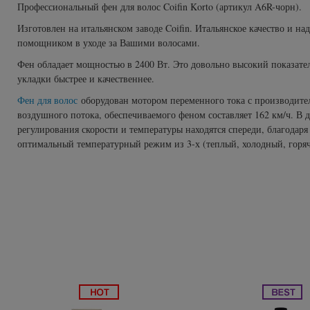
Профессиональный фен для волос Coifin Korto (артикул A6R-чорн).
Subtil Global Lift - Глубокое восстановление
You Look Glamour
Изготовлен на итальянском заводе Coifin. Итальянское качество и н
помощником в уходе за Вашими волосами.
Subtil Man XY - Серия для мужчин: для ухода и укладки
You Look Professional
Фен обладает мощностью в 2400 Вт. Это довольно высокий показател
укладки быстрее и качественнее.
Subtil Retouch Lab - защита цвета волос
Фен для волос
оборудован мотором переменного тока с производитель
Осветляющие средства и окислители Laboratoire
воздушного потока, обеспечиваемого феном составляет 162 км/ч. В
регулирования скорости и температуры находятся спереди, благодар
Ducastel Subtil Blond
оптимальный температурный режим из 3-х (теплый, холодный, горяч
Subtil Beautist - чистое решение для красоты волос
Subrina Glow-Plex - Питание, увлажнение и блеск
волос