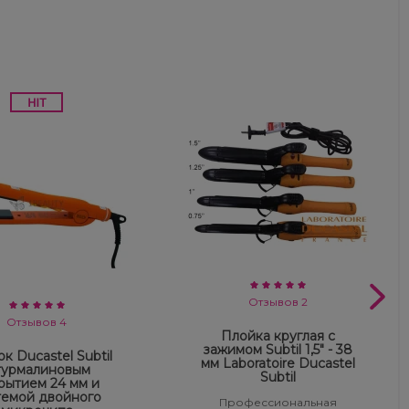
Отзывов 2
Отзывов 4
Плойка круглая с
зажимом Subtil 1,5" - 38
к Ducastel Subtil
мм Laboratoire Ducastel
турмалиновым
Subtil
рытием 24 мм и
темой двойного
Профессиональная