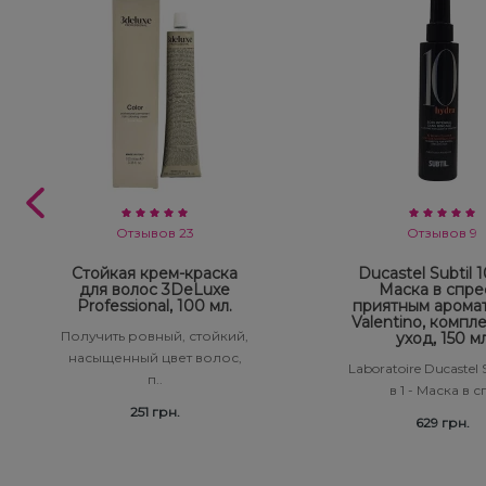
Отзывов 23
Отзывов 9
Стойкая крем-краска
Ducastel Subtil 10
для волос 3DeLuxe
Маска в спре
Professional, 100 мл.
приятным арома
Valentino, компл
Получить ровный, стойкий,
уход, 150 м
насыщенный цвет волос,
Laboratoire Ducastel S
п..
в 1 - Маска в сп
251 грн.
629 грн.