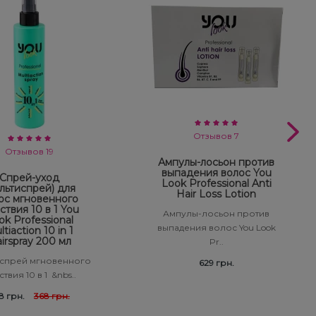
Отзывов 7
Отзывов 19
Ампулы-лосьон против
выпадения волос You
Спрей-уход
Look Professional Anti
льтиспрей) для
Hair Loss Lotion
ос мгновенного
ствия 10 в 1 You
Ампулы-лосьон против
ok Professional
выпадения волос You Look
tiaction 10 in 1
irspray 200 мл
Pr..
спрей мгновенного
629 грн.
твия 10 в 1 &nbs..
8 грн.
368 грн.