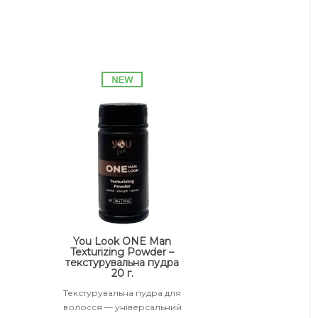
You Look ONE Man
Texturizing Powder –
текстурувальна пудра
20 г.
Текстурувальна пудра для
волосся — універсальний