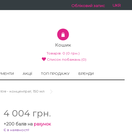
UKR
Обліковий запис
Кошик
Товарів:
0
(0 грн.)
Список побажань (0)
УМЕНТИ
АКЦІЇ
ТОП ПРОДАЖУ
БРЕНДИ
entre - концентрат, 150 мл
4 004 грн.
+200 балів на
рахунок
Є в наявності!