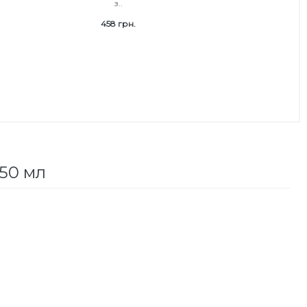
з..
458 грн.
150 мл