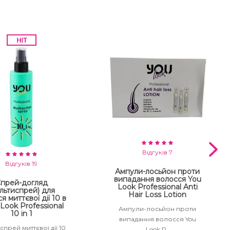
Відгуків 7
Відгуків 19
Ампули-лосьйон проти
випадання волосся You
прей-догляд
Look Professional Anti
льтиспрей) для
Hair Loss Lotion
я миттєвої дії 10 в
 Look Professional
Ампули-лосьйон проти
10 in 1
випадання волосся You
спрей миттєвої дії 10
Look P..