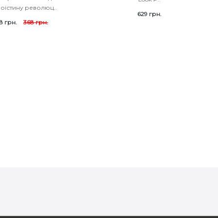
Воістину революц..
629 грн.
8 грн.
368 грн.