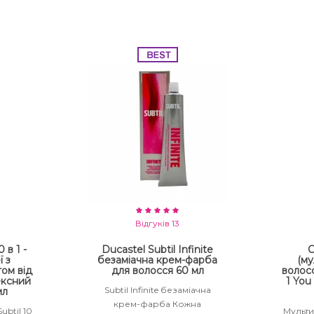
Відгуків 13
 в 1 -
Ducastel Subtil Infinite
С
ї з
безаміачна крем-фарба
(му
ом від
для волосся 60 мл
волосс
ексний
1 You
Subtil Infinite безаміачна
мл
крем-фарба Кожна
ubtil 10
Мульти