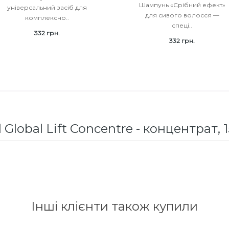
Шампунь «Срібний ефект»
універсальний засіб для
для сивого волосся —
комплексно..
спеці..
332 грн.
332 грн.
l Global Lift Concentre - концентрат, 
Інші клієнти також купили