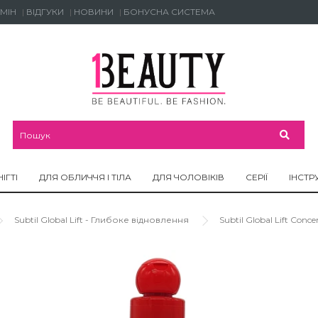
МІН
ВІДГУКИ
НОВИНИ
БОНУСНА СИСТЕМА
НІГТІ
ДЛЯ ОБЛИЧЧЯ І ТІЛА
ДЛЯ ЧОЛОВІКІВ
СЕРІЇ
ІНСТР
Subtil Global Lift - Глибоке відновлення
Subtil Global Lift Conc