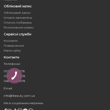
Обліковий запис
Обліковий запис
Історія замовлень
Список побажань
Розсилання новин
Сервісні служби
Контакти
Повернення
Мапа сайту
Контакти
Телефони:
093-23-88878
050-24-88878
КНОПКА
ЗВ'ЯЗКУ
068-83-88878
Email:
info@1beauty.com.ua
Ми в соціальних мережах