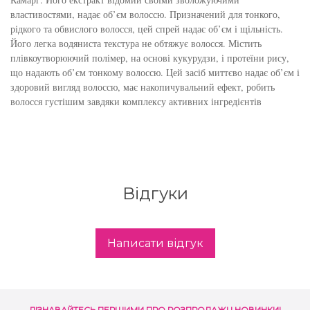
для інтенсивного зволоження
властивостями, надає об’єм волоссю. Призначений для тонкого,
Кошти від лупи
Revlon Professional
рідкого та обвислого волосся, цей спрей надає об’єм і щільність.
Його легка водяниста текстура не обтяжує волосся. Містить
Subtil Color Lab Instant Detox - Серія детокс
Сироватка, флюїд для волосся
Schwarzkopf Professional
плівкоутворюючий полімер, на основі кукурудзи, і протеїни рису,
для шкіри голови
що надають об’єм тонкому волоссю. Цей засіб миттєво надає об’єм і
здоровий вигляд волоссю, має накопичувальний ефект, робить
Шампунь для волосся
Selective Professional
Subtil Color Lab Maitrise Parfaite – Серія для
волосся густішим завдяки комплексу активних інгредієнтів
кучерявого волосся
Sezavi
Subtil Color Lab Regeneration Absolue –
Subrina Professional
Серія для відновлення волосся
Відгуки
Subtil
Subtil Color Lab Volume Intense – Серія для
об'єму тонкого волосся
Technique
Написати відгук
Subtil Design - Серія стайлінг та ніжний
Termix
догляд
Tico Professional
Subtil Design Lab - Серія для максимального
ДІЗНАВАЙТЕСЬ ПЕРШИМИ ПРО РОЗПРОДАЖІ І НОВИНКИ!