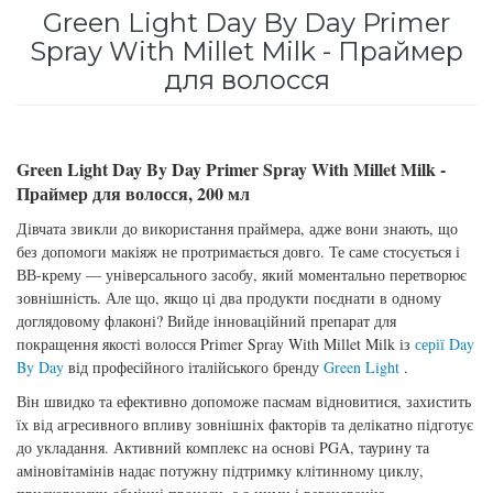
Green Light Day By Day Primer
для інтенсивного зволоження
Кошти від лупи
Revlon Professional
Spray With Millet Milk - Праймер
Subtil Color Lab Instant Detox - Серія детокс
для волосся
Сироватка, флюїд для волосся
Schwarzkopf Professional
для шкіри голови
Шампунь для волосся
Selective Professional
Subtil Color Lab Maitrise Parfaite – Серія для
Green Light Day By Day Primer Spray With Millet Milk -
кучерявого волосся
Праймер для волосся, 200 мл
Sezavi
Дівчата звикли до використання праймера, адже вони знають, що
Subtil Color Lab Regeneration Absolue – Серія
без допомоги макіяж не протримається довго. Те саме стосується і
Subrina Professional
для відновлення волосся
ВВ-крему — універсального засобу, який моментально перетворює
зовнішність. Але що, якщо ці два продукти поєднати в одному
Subtil
Subtil Color Lab Volume Intense – Серія для
доглядовому флаконі? Вийде інноваційний препарат для
об'єму тонкого волосся
покращення якості волосся Primer Spray With Millet Milk із
серії Day
Technique
By Day
від професійного італійського бренду
Green Light
.
Subtil Design - Серія стайлінг та ніжний
Він швидко та ефективно допоможе пасмам відновитися, захистить
Termix
їх від агресивного впливу зовнішніх факторів та делікатно підготує
догляд
до укладання. Активний комплекс на основі PGA, таурину та
аміновітамінів надає потужну підтримку клітинному циклу,
Tico Professional
Subtil Design Lab - Серія для максимального