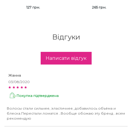
127 грн.
265 грн.
Відгуки
Написати відгук
Жанна
03/08/2020
Покупка підтверджена
Волосы стали сильнее, эластичнее, добавилось объёма и
блеска.Перестали ломатся ..Вообще обожаю эту бренд ..всем
рекомендую