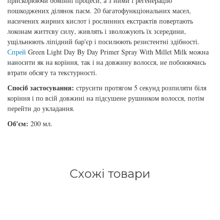
прискорюючи обмінні процеси, а з ними і регенерацію
збереження кольору волосся
пошкоджених ділянок пасм. 20 багатофункціональних масел,
You Look Glamour
насичених жирних кислот і рослинних екстрактів повертають
Subtil Global Lift - Глибоке відновлення
локонам життєву силу, живлять і зволожують їх зсередини,
You Look Professional
ущільнюють ліпідний бар'єр і посилюють резистентні здібності.
Спрей
Green Light Day By Day Primer Spray With Millet Milk можна
Subtil Man XY - Серія для чоловіків: для
наносити як на коріння, так і на довжину волосся, не побоюючись
догляду та укладання
втрати обсягу та текстурності.
Спосіб застосування:
струсити протягом 5 секунд розпиляти біля
Subtil Retouch Lab - захист кольору волосся
коріння і по всій довжині на підсушене рушником волосся, потім
перейти до укладання.
Освітлювальні засоби та окислювачі
Об'єм:
200 мл.
Laboratoire Ducastel Subtil Blond
Subtil Beautist – чисте рішення для краси
волосся
Схожі товари
Subrina Glow-Plex - Живлення, зволоження
та блиск волосся