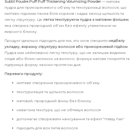
Subtil Poudre Puff Puff Thickening Volumizing Powder
— матова
для інтенсивного зволоження
пудра для прикореневого об’єму та текстуризації волосся, що
Кошти від лупи
Revlon Professional
миттєво піднімає пасма біля коренів і надає зачісці щільність та
Subtil Color Lab Instant Detox - Серія детокс
легку структуру. Це
легка текстуруюча пудра з матовим фінішем
,
Сироватка, флюїд для волосся
Schwarzkopf Professional
яка створює природний об’єм без ефекту утяжелення чи
для шкіри голови
жирного блиску.
Шампунь для волосся
Selective Professional
Продукт ідеально підходить для тих, хто хоче створити
недбалу
Subtil Color Lab Maitrise Parfaite – Серія для
укладку, виразну структуру волосся або прикореневий підйом
.
кучерявого волосся
Пудра має неймовірно легку текстуру, що не залишає видимих
Sezavi
слідів або білих частинок на волоссі, формує матове покриття та
Subtil Color Lab Regeneration Absolue –
підтримує форму зачіски протягом дня.
Subrina Professional
Серія для відновлення волосся
Переваги продукту:
миттєве створення прикореневого об’єму
Subtil
Subtil Color Lab Volume Intense – Серія для
текстуризація та щільність волосся
об'єму тонкого волосся
Technique
матовий, природний фініш без блиску
Subtil Design - Серія стайлінг та ніжний
невагома текстура, що не обтяжує волосся
Termix
догляд
допомагає створювати начісування та ефект “messy hair”
підходить для всіх типів волосся
Tico Professional
Subtil Design Lab - Серія для максимального