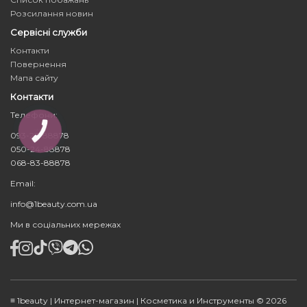
Розсилання новин
Сервісні служби
Контакти
Повернення
Мапа сайту
Контакти
Телефони:
КНОПКА
093-23-88878
ЗВ'ЯЗКУ
050-24-88878
068-83-88878
Email:
info@1beauty.com.ua
Ми в соціальних мережах
≡ 1beauty | Интернет-магазин | Косметика и Инструменты © 2026