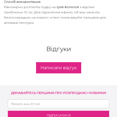
Спосіб використання:
збереження кольору волосся
Рівномірно розпиліть пудру на
сухе волосся
з відстані
You Look Glamour
приблизно 10 см. Для підсилення ефекту об’єму нанесіть
Subtil Global Lift - Глибоке відновлення
безпосередньо на корені і м’яко помасажуйте пальцями для
You Look Professional
активації текстури.
Subtil Man XY - Серія для чоловіків: для
догляду та укладання
Відгуки
Subtil Retouch Lab - захист кольору волосся
Освітлювальні засоби та окислювачі
Laboratoire Ducastel Subtil Blond
Написати відгук
Subtil Beautist – чисте рішення для краси
волосся
ДІЗНАВАЙТЕСЬ ПЕРШИМИ ПРО РОЗПРОДАЖІ І НОВИНКИ!
Subrina Glow-Plex - Живлення, зволоження
та блиск волосся