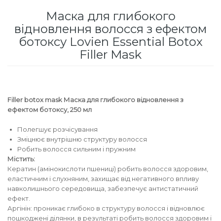
для інтенсивного зволоження
Маска для глибокого
Кошти від лупи
Revlon Professional
відновлення волосся з ефектом
Subtil Color Lab Instant Detox - Серія детокс
ботоксу Lovien Essential Botox
Сироватка, флюїд для волосся
Schwarzkopf Professional
для шкіри голови
Filler Mask
Шампунь для волосся
Selective Professional
Subtil Color Lab Maitrise Parfaite – Серія для
кучерявого волосся
Sezavi
Filler botox mask Маска для глибокого відновлення з
Subtil Color Lab Regeneration Absolue –
ефектом ботоксу, 250 мл
Subrina Professional
Серія для відновлення волосся
Полегшує розчісування
Subtil
Зміцнює внутрішню структуру волосся
Subtil Color Lab Volume Intense – Серія для
Робить волосся сильним і пружним
об'єму тонкого волосся
Містить:
Technique
Кератин (амінокислоти пшениці) робить волосся здоровим,
Subtil Design - Серія стайлінг та ніжний
еластичним і слухняним, захищає від негативного впливу
Termix
навколишнього середовища, забезпечує антистатичний
догляд
ефект.
Аргінін: проникає глибоко в структуру волосся і відновлює
Tico Professional
Subtil Design Lab - Серія для максимального
пошкоджені ділянки, в результаті робить волосся здоровим і