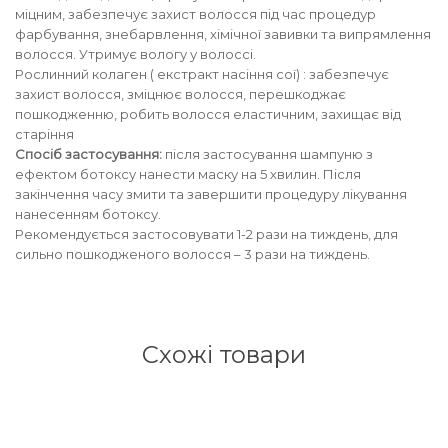
збереження кольору волосся
міцним, забезпечує захист волосся під час процедур
You Look Glamour
фарбування, знебарвлення, хімічної завивки та випрямлення
волосся. Утримує вологу у волоссі.
Subtil Global Lift - Глибоке відновлення
Рослинний колаген ( екстракт насіння сої) : забезпечує
You Look Professional
захист волосся, зміцнює волосся, перешкоджає
Subtil Man XY - Серія для чоловіків: для
пошкодженню, робить волосся еластичним, захищає від
догляду та укладання
старіння
Спосіб застосування:
після застосування шампуню з
ефектом ботоксу нанести маску на 5 хвилин. Після
Subtil Retouch Lab - захист кольору волосся
закінчення часу змити та завершити процедуру лікування
нанесенням ботоксу.
Освітлювальні засоби та окислювачі
Рекомендується застосовувати 1-2 рази на тиждень, для
сильно пошкодженого волосся – 3 рази на тиждень.
Laboratoire Ducastel Subtil Blond
Subtil Beautist – чисте рішення для краси
волосся
Схожі товари
Subrina Glow-Plex - Живлення, зволоження
та блиск волосся