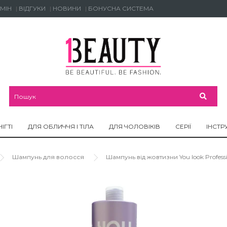
МІН
ВІДГУКИ
НОВИНИ
БОНУСНА СИСТЕМА
НІГТІ
ДЛЯ ОБЛИЧЧЯ І ТІЛА
ДЛЯ ЧОЛОВІКІВ
СЕРІЇ
ІНСТР
Шампунь для волосся
Шампунь від жовтизни You look Professio