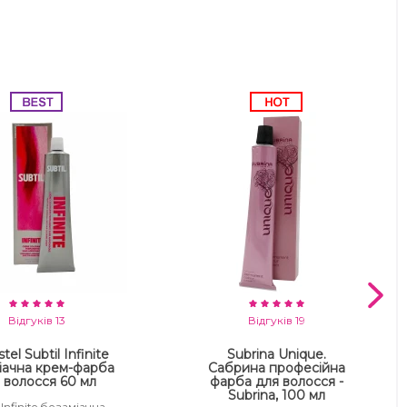
Відгуків 13
Відгуків 19
tel Subtil Infinite
Subrina Unique.
іачна крем-фарба
Сабрина професійна
 волосся 60 мл
фарба для волосся -
Subrina, 100 мл
 Infinite безаміачна