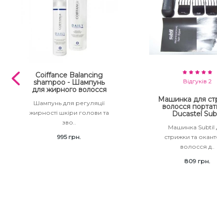
Coiffance Balancing
Відгуків 2
shampoo - Шампунь
для жирного волосся
Машинка для ст
Шампунь для регуляції
волосся портат
жирності шкіри голови та
Ducastel Subt
зво..
Машинка Subtil
995 грн.
стрижки та окан
волосся д..
809 грн.