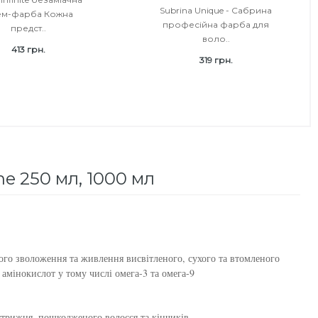
Subrina Unique - Сабрина
ем-фарба Кожна
професійна фарба для
предст..
воло..
413 грн.
319 грн.
ne 250 мл, 1000 мл
ого зволоження та живлення висвітленого, сухого та втомленого
 амінокислот у тому числі омега-3 та омега-9
трижня, пошкодженого волосся та кінчиків