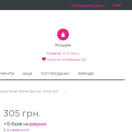
UKR
Обліковий запис
Кошик
Товарів:
0
(0 грн.)
Список побажань (0)
УМЕНТИ
АКЦІЇ
ТОП ПРОДАЖУ
БРЕНДИ
nal Silver Shine 250 мл, 1000 мл
305 грн.
+15 балів на
рахунок
Є в наявності!