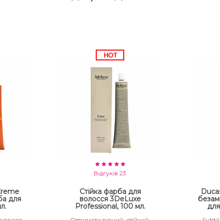
Відгуків 23
 Creme
Стійка фарба для
Ducas
ба для
волосся 3DeLuxe
безам
л.
Professional, 100 мл.
для
волосся
Отримати рівний, стійкий,
Subtil