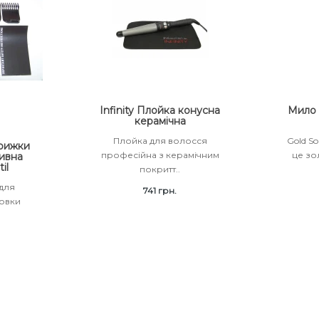
Infinity Плойка конусна
Мило 
керамічна
Плойка для волосся
Gold So
рижки
професійна з керамічним
це зо
ивна
il
покритт..
 для
741 грн.
товки