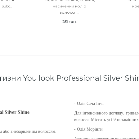
 Subt..
насичений колір
кр
волосся,..
251 грн.
зни You look Professional Silver Shi
- Олія Сача Інчі
 Silver Shine
Для інтенсивного догляду, тривал
волосся. Містить усі 9 незамінних
- Олія Морінги
м або знебарвленим волоссям.
Активне зволоження волосяного с