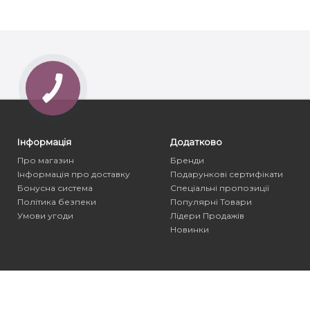
Інформація
Додатково
Про магазин
Бренди
Інформація про доставку
Подарункові сертифікати
Бонусна система
Спеціальні пропозиції
Політика безпеки
Популярні Товари
Умови угоди
Лідери Продажів
Новинки
≡ 1beauty | Интернет-магазин | Косметика и Инструменты © 2026