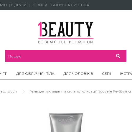
МІН
ВІДГУКИ
НОВИНИ
БОНУСНА СИСТЕМА
НІГТІ
ДЛЯ ОБЛИЧЧЯ І ТІЛА
ДЛЯ ЧОЛОВІКІВ
СЕРІЇ
ІНСТР
 волосся
Гель для укладання сильної фіксації Nouvelle Re-Styling