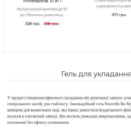
Стійка фарба для 
Professional 10 in 1
Subtil Color Lab Instant Detox - Серія детокс для шкіри
Laboratoire Ducastel
Кошти від лупи
Revlon Professional
Мультиспрей миттєвої дії 10
голови
до 1 Воістину революц..
377 грн.
Сироватка, флюїд для волосся
Schwarzkopf Professional
328 грн.
368 грн.
Subtil Color Lab Maitrise Parfaite – Серія для кучерявого
волосся
Шампунь для волосся
Selective Professional
Subtil Color Lab Regeneration Absolue – Серія для
Sezavi
відновлення волосся
Subrina Professional
Subtil Color Lab Volume Intense – Серія для об'єму
Гель для укладання 
тонкого волосся
Subtil
Subtil Design - Серія стайлінг та ніжний догляд
Technique
У процесі створення ефектного укладання або розкішної зачіски суча
спеціального засобу для стайлінгу. Інноваційний гель Nouvelle Re-St
Subtil Design Lab - Серія для максимального
вибором для вимогливої леді, яка бажає домогтися бездоганного фін
Termix
збереження кольору волосся
волосся в елегантній зачісці. Він містить унікальні мікрочастинки,
положенні без ефекту склеювання.
Tico Professional
Subtil Global Lift - Глибоке відновлення