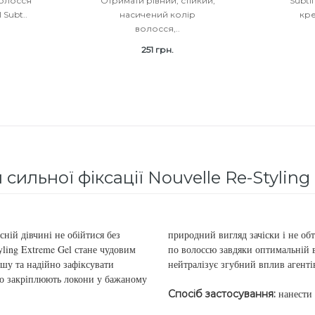
волосся
Отримати рівний, стійкий,
Subtil
 Subt..
насичений колір
кр
волосся,..
251 грн.
сильної фіксації Nouvelle Re-Styling
сній дівчині не обійтися без
природний вигляд зачіски і не обт
yling Extreme Gel стане чудовим
по волоссю завдяки оптимальній в
ішу та надійно зафіксувати
нейтралізує згубний вплив агенті
 що закріплюють локони у бажаному
нанести 
Спосіб застосування: