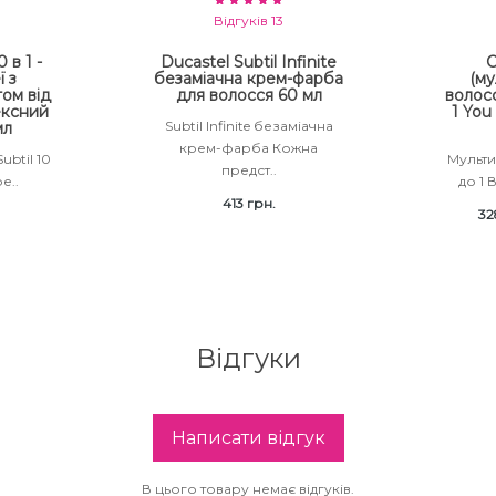
Відгуків 13
 в 1 -
Ducastel Subtil Infinite
С
ї з
безаміачна крем-фарба
(му
ом від
для волосся 60 мл
волосс
ексний
1 You
Subtil Infinite безаміачна
мл
крем-фарба Кожна
ubtil 10
Мульти
предст..
е..
до 1 
413 грн.
32
Відгуки
Написати відгук
В цього товару немає відгуків.