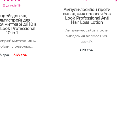
Відгуків 19
Ампули-лосьйон проти
випадання волосся You
прей-догляд
Look Professional Anti
льтиспрей) для
Hair Loss Lotion
я миттєвої дії 10 в
 Look Professional
Ампули-лосьйон проти
10 in 1
випадання волосся You
спрей миттєвої дії 10
Look P..
Воістину революц..
629 грн.
8 грн.
368 грн.