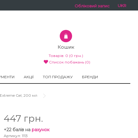
UKR
Обліковий запис
Кошик
Товарів:
0
(0 грн.)
Список побажань (0)
УМЕНТИ
АКЦІЇ
ТОП ПРОДАЖУ
БРЕНДИ
 Extreme Gel, 200 мл
447 грн.
+22 балів на
рахунок
Артикул: 1113