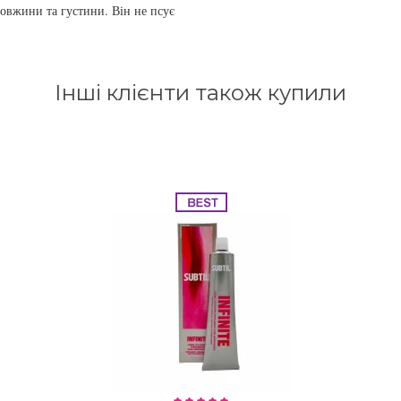
овжини та густини. Він не псує
Інші клієнти також купили