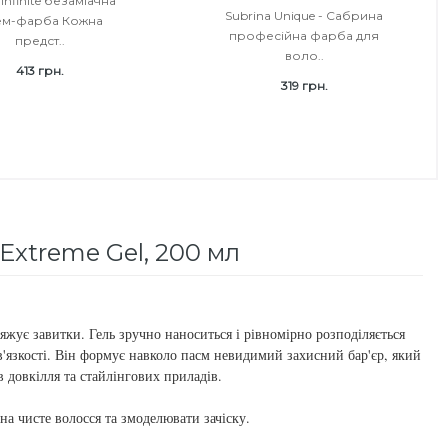
 Infinite безаміачна
Subrina Unique - Сабрина
ем-фарба Кожна
професійна фарба для
предст..
воло..
413 грн.
319 грн.
 Extreme Gel, 200 мл
яжує завитки. Гель зручно наноситься і рівномірно розподіляється
'язкості. Він формує навколо пасм невидимий захисний бар'єр, який
в довкілля та стайлінгових приладів.
на чисте волосся та змоделювати зачіску.