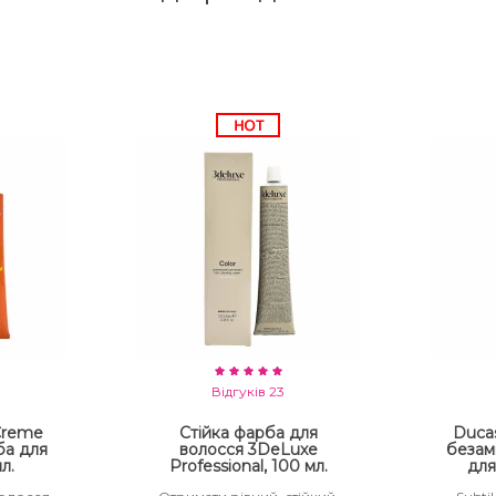
Відгуків 23
 Creme
Стійка фарба для
Ducas
ба для
волосся 3DeLuxe
безам
л.
Professional, 100 мл.
для