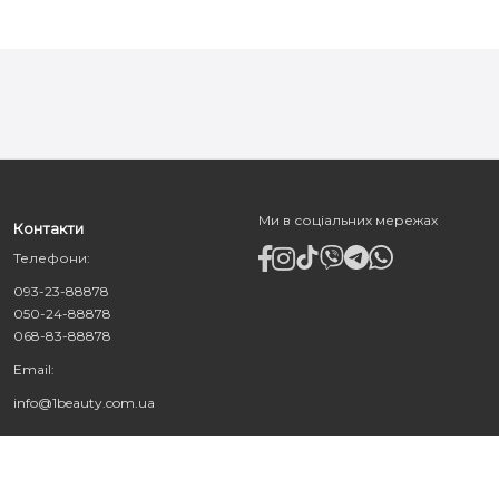
Ми в соціальних мережах
Контакти
Телефони:
093-23-88878
050-24-88878
068-83-88878
Email:
info@1beauty.com.ua