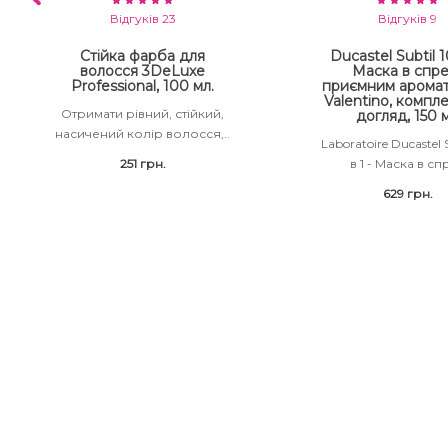
Відгуків 23
Відгуків 9
Стійка фарба для
Ducastel Subtil 10
волосся 3DeLuxe
Маска в спре
Professional, 100 мл.
приємним аромат
Valentino, компл
Отримати рівний, стійкий,
догляд, 150 
насичений колір волосся,..
Laboratoire Ducastel S
251 грн.
в 1 - Маска в спр
629 грн.