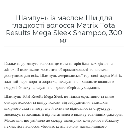
для інтенсивного зволоження
Кошти від лупи
Revlon Professional
Шампунь із маслом Ши для
Subtil Color Lab Instant Detox - Серія детокс
Сироватка, флюїд для волосся
Schwarzkopf Professional
гладкості волосся Matrix Total
для шкіри голови
Results Mega Sleek Shampoo, 300
Шампунь для волосся
Selective Professional
мл
Subtil Color Lab Maitrise Parfaite – Серія для
кучерявого волосся
Sezavi
Subtil Color Lab Regeneration Absolue –
Гладке та доглянуте волосся, це мета та мрія багатьох дівчат та
Subrina Professional
Серія для відновлення волосся
жінок. З новинками косметичної промисловості вона стала
доступною для всіх. Шампунь американської торгової марки Matrix
Subtil
здатний перетворити жорстке, неслухняне і хвилясте волосся в
Subtil Color Lab Volume Intense – Серія для
гладке і блискуче, слухняне і довго зберігає укладання.
об'єму тонкого волосся
Technique
Шампунь Total Results Mega Sleek не тільки ефективно та м'яко
очищає волосся та шкіру голови від забруднення, залишків
Subtil Design - Серія стайлінг та ніжний
шкірного сала та поту, але й активно відновлює їх структуру,
Termix
догляд
зволожує та захищає її від негативного впливу зовнішніх факторів.
Масло ши, що увійшло до складу шампуню, контролює небажану
Tico Professional
Subtil Design Lab - Серія для максимального
пухнастість волосся, уберігає їх від вологи навколишнього