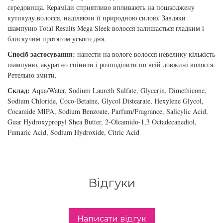
збереження кольору волосся
середовища. Кераміди сприятливо впливають на пошкоджену
You Look Glamour
кутикулу волосся, наділяючи її природною силою. Завдяки
шампуню Total Results Mega Sleek волосся залишається гладким і
Subtil Global Lift - Глибоке відновлення
блискучим протягом усього дня.
You Look Professional
Спосіб застосування:
нанести на вологе волосся невелику кількість
Subtil Man XY - Серія для чоловіків: для
шампуню, акуратно спінити і розподілити по всій довжині волосся.
догляду та укладання
Ретельно змити.
Склад:
Aqua/Water, Sodium Laureth Sulfate, Glycerin, Dimethicone,
Subtil Retouch Lab - захист кольору волосся
Sodium Chloride, Coco-Betaine, Glycol Distearate, Hexylene Glycol,
Cocamide MIPA, Sodium Benzoate, Parfum/Fragrance, Salicylic Acid,
Освітлювальні засоби та окислювачі
Guar Hydroxypropyl Shea Butter, 2-Oleamido-1,3 Octadecanediol,
Laboratoire Ducastel Subtil Blond
Fumaric Acid, Sodium Hydroxide, Citric Acid
Subtil Beautist – чисте рішення для краси
волосся
Відгуки
Subrina Glow-Plex - Живлення, зволоження
та блиск волосся
Написати відгук