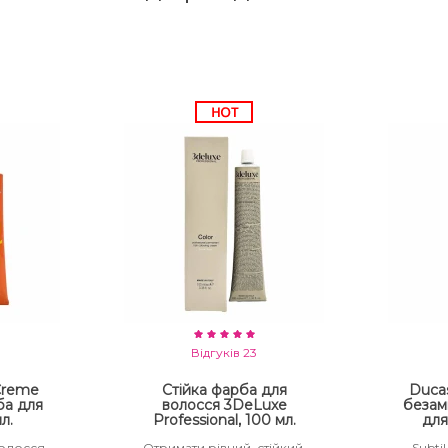
Відгуків 23
 Creme
Стійка фарба для
Ducas
ба для
волосся 3DeLuxe
безам
л.
Professional, 100 мл.
для
волосся
Отримати рівний, стійкий,
Subtil