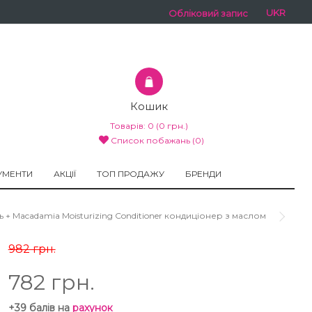
UKR
Обліковий запис
Кошик
Товарів:
0
(0 грн.)
Список побажань (0)
УМЕНТИ
АКЦІЇ
ТОП ПРОДАЖУ
БРЕНДИ
+ Macadamia Moisturizing Conditioner кондиціонер з маслом
982 грн.
782 грн.
+39 балів на
рахунок