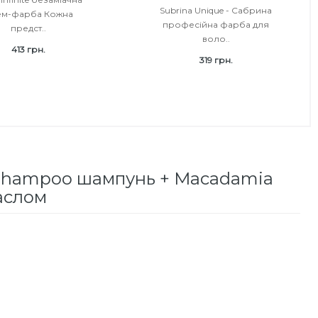
Subrina Unique - Сабрина
ем-фарба Кожна
професійна фарба для
предст..
воло..
413 грн.
319 грн.
a Shampoo шампунь + Macadamia
маслом