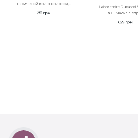
насичений колір волосся,..
Laboratoire Ducastel S
251 грн.
в 1 - Маска в спр
629 грн.