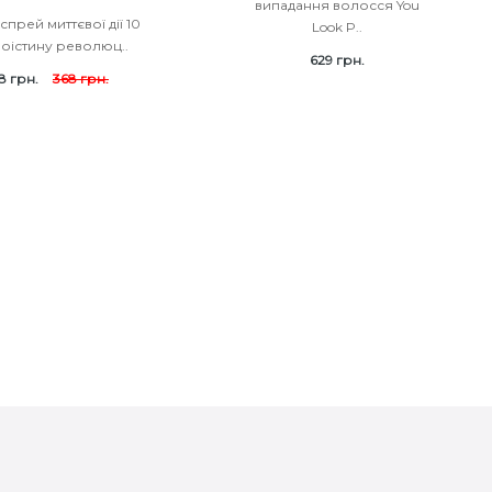
випадання волосся You
спрей миттєвої дії 10
Look P..
Воістину революц..
629 грн.
8 грн.
368 грн.