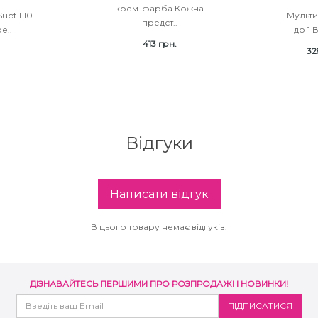
крем-фарба Кожна
ubtil 10
Мульти
предст..
е..
до 1 
413 грн.
32
Відгуки
Написати відгук
В цього товару немає відгуків.
ДІЗНАВАЙТЕСЬ ПЕРШИМИ ПРО РОЗПРОДАЖІ І НОВИНКИ!