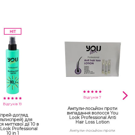
Відгуків 7
Відгуків 19
Ампули-лосьйон проти
випадання волосся You
прей-догляд
Look Professional Anti
льтиспрей) для
Hair Loss Lotion
я миттєвої дії 10 в
 Look Professional
Ампули-лосьйон проти
10 in 1