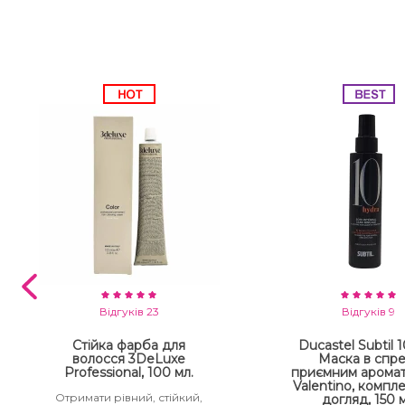
You Look Glamour
Subtil Man XY - Серія для чоловіків: для догляду та
укладання
You Look Professional
Subtil Retouch Lab - захист кольору волосся
Освітлювальні засоби та окислювачі Laboratoire
Ducastel Subtil Blond
Subtil Beautist – чисте рішення для краси волосся
Subrina Glow-Plex - Живлення, зволоження та блиск
волосся
Відгуків 23
Відгуків 9
Стійка фарба для
Ducastel Subtil 10
волосся 3DeLuxe
Маска в спре
Professional, 100 мл.
приємним аромат
Valentino, компл
Отримати рівний, стійкий,
догляд, 150 