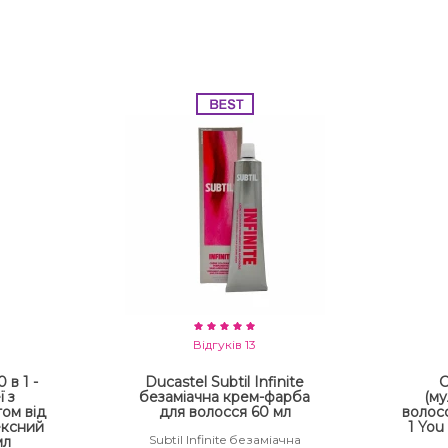
Відгуків 13
 в 1 -
Ducastel Subtil Infinite
С
ї з
безаміачна крем-фарба
(му
ом від
для волосся 60 мл
волосс
ексний
1 You
Subtil Infinite безаміачна
мл