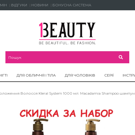
МІН
ВІДГУКИ
НОВИНИ
БОНУСНА СИСТЕМА
НІГТІ
ДЛЯ ОБЛИЧЧЯ І ТІЛА
ДЛЯ ЧОЛОВІКІВ
СЕРІЇ
ІНСТР
оложення Волосся Kleral System 1000 мл: Macadamia Shampoo шампунь 