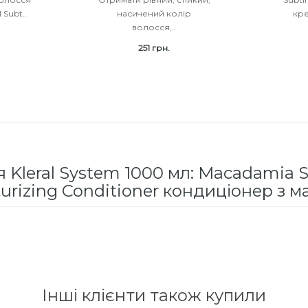
 Subt..
насичений колір
кр
волосся,..
251 грн.
 Kleral System 1000 мл: Macadami
urizing Conditioner кондиціонер з 
Інші клієнти також купили