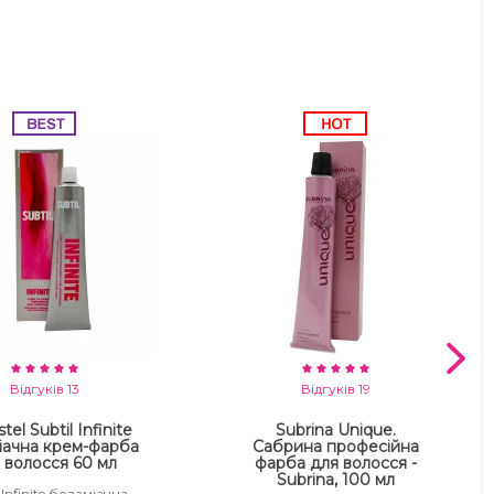
Відгуків 13
Відгуків 19
tel Subtil Infinite
Subrina Unique.
іачна крем-фарба
Сабрина професійна
 волосся 60 мл
фарба для волосся -
Subrina, 100 мл
 Infinite безаміачна