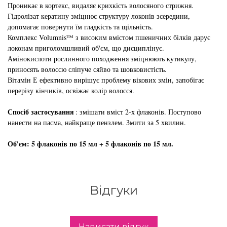
Проникає в кортекс, видаляє крихкість волосяного стрижня.
збереження кольору волосся
Гідролізат кератину зміцнює структуру локонів зсередини,
You Look Glamour
допомагає повернути їм гладкість та щільність.
Subtil Global Lift - Глибоке відновлення
Комплекс Volumnis™ з високим вмістом пшеничних білків дарує
You Look Professional
локонам приголомшливий об'єм, що дисциплінує.
Subtil Man XY - Серія для чоловіків: для
Амінокислоти рослинного походження зміцнюють кутикулу,
догляду та укладання
приносять волоссю сліпуче сяйво та шовковистість.
Вітамін Е ефективно вирішує проблему вікових змін, запобігає
перерізу кінчиків, освіжає колір волосся.
Subtil Retouch Lab - захист кольору волосся
Спосіб застосування
: змішати вміст 2-х флаконів. Поступово
Освітлювальні засоби та окислювачі
нанести на пасма, найкраще пензлем. Змити за 5 хвилин.
Laboratoire Ducastel Subtil Blond
Об'єм: 5 флаконів по 15 мл + 5 флаконів по 15 мл.
Subtil Beautist – чисте рішення для краси
волосся
Відгуки
Subrina Glow-Plex - Живлення, зволоження
та блиск волосся
Написати відгук