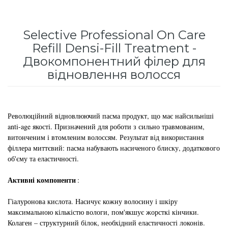
для інтенсивного зволоження
Кошти від лупи
Revlon Professional
Selective Professional On Care
Subtil Color Lab Instant Detox - Серія детокс
Сироватка, флюїд для волосся
Schwarzkopf Professional
Refill Densi-Fill Treatment -
для шкіри голови
Двокомпонентний філер для
Шампунь для волосся
Selective Professional
Subtil Color Lab Maitrise Parfaite – Серія для
відновлення волосся
кучерявого волосся
Sezavi
Subtil Color Lab Regeneration Absolue – Серія
Революційний відновлюючий пасма продукт, що має найсильніші
Subrina Professional
для відновлення волосся
anti-age якості. Призначений для роботи з сильно травмованим,
витонченим і втомленим волоссям. Результат від використання
Subtil
Subtil Color Lab Volume Intense – Серія для
філлера миттєвий: пасма набувають насиченого блиску, додаткового
об'єму та еластичності.
об'єму тонкого волосся
Technique
Активні компоненти
:
Subtil Design - Серія стайлінг та ніжний
Termix
догляд
Гіалуронова кислота. Насичує кожну волосину і шкіру
максимальною кількістю вологи, пом'якшує жорсткі кінчики.
Tico Professional
Subtil Design Lab - Серія для максимального
Колаген – структурний білок, необхідний еластичності локонів.