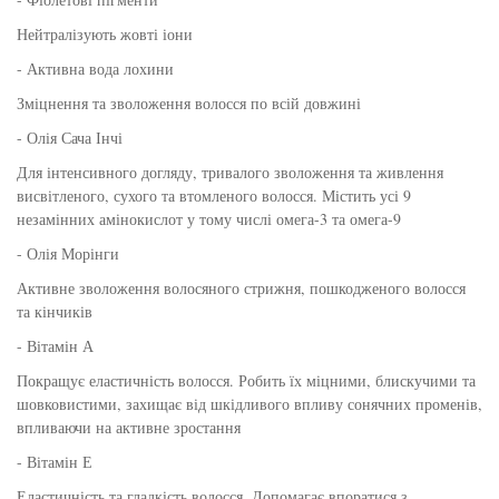
Нейтралізують жовті іони
- Активна вода лохини
Зміцнення та зволоження волосся по всій довжині
- Олія Сача Інчі
Для інтенсивного догляду, тривалого зволоження та живлення
висвітленого, сухого та втомленого волосся. Містить усі 9
незамінних амінокислот у тому числі омега-3 та омега-9
- Олія Морінги
Активне зволоження волосяного стрижня, пошкодженого волосся
та кінчиків
- Вітамін А
Покращує еластичність волосся. Робить їх міцними, блискучими та
шовковистими, захищає від шкідливого впливу сонячних променів,
впливаючи на активне зростання
- Вітамін Е
Еластичність та гладкість волосся. Допомагає впоратися з