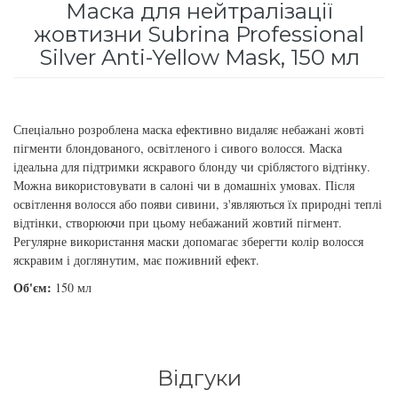
Маска для нейтралізації
для інтенсивного зволоження
Кошти від лупи
Revlon Professional
жовтизни Subrina Professional
Silver Anti-Yellow Mask, 150 мл
Subtil Color Lab Instant Detox - Серія детокс
Сироватка, флюїд для волосся
Schwarzkopf Professional
для шкіри голови
Шампунь для волосся
Selective Professional
Subtil Color Lab Maitrise Parfaite – Серія для
Спеціально розроблена маска ефективно видаляє небажані жовті
кучерявого волосся
пігменти блондованого, освітленого і сивого волосся. Маска
Sezavi
ідеальна для підтримки яскравого блонду чи сріблястого відтінку.
Можна використовувати в салоні чи в домашніх умовах. Після
Subtil Color Lab Regeneration Absolue –
освітлення волосся або появи сивини, з'являються їх природні теплі
Subrina Professional
Серія для відновлення волосся
відтінки, створюючи при цьому небажаний жовтий пігмент.
Регулярне використання маски допомагає зберегти колір волосся
Subtil
Subtil Color Lab Volume Intense – Серія для
яскравим і доглянутим, має поживний ефект.
об'єму тонкого волосся
Об'єм:
150 мл
Technique
Subtil Design - Серія стайлінг та ніжний
Termix
догляд
Відгуки
Tico Professional
Subtil Design Lab - Серія для максимального