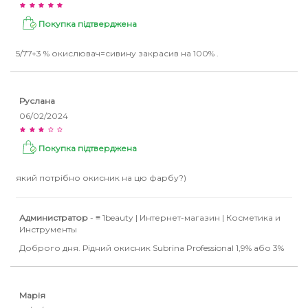
Покупка підтверджена
5/77+3 % окислювач=сивину закрасив на 100% .
Руслана
06/02/2024
Покупка підтверджена
який потрібно окисник на цю фарбу?)
Администратор
- ≡ 1beauty | Интернет-магазин | Косметика и
Инструменты
Доброго дня. Рідний окисник Subrina Professional 1,9% або 3%
Марія