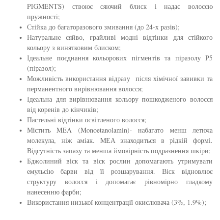
збереження кольору волосся
PIGMENTS) ствоює сяючий блиск і надає волоссю
You Look Glamour
пружності;
Стійка до багаторазового змивання (до 24-х разів);
Subtil Global Lift - Глибоке відновлення
Натуральне сяйво, грайливі модні відтінки для стійкого
You Look Professional
кольору з винятковим блиском;
Subtil Man XY - Серія для чоловіків: для
Ідеальне поєднання кольорових пігментів та піразолу P5
догляду та укладання
(піразол);
Можливість використання відразу після хімічної завивки та
перманентного вирівнювання волосся;
Subtil Retouch Lab - захист кольору волосся
Ідеальна для вирівнювання кольору пошкодженого волосся
від коренів до кінчиків;
Освітлювальні засоби та окислювачі
Пастельні відтінки освітленого волосся;
Laboratoire Ducastel Subtil Blond
Містить MEA (Monoetanolamin)- набагато менш летюча
молекула, ніж аміак. МЕА знаходиться в рідкій формі.
Відсутність запаху та менша ймовірність подразнення шкіри;
Subtil Beautist – чисте рішення для краси
Бджолиний віск та віск рослин допомагають утримувати
волосся
емульсію барви від її розшарування. Віск відновлює
структуру волосся і допомагає рівномірно гладкому
Subrina Glow-Plex - Живлення, зволоження
нанесенню фарби;
та блиск волосся
Використання низької концентрації окислювача (3%, 1.9%);