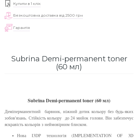
Купити в 1 клік
для інтенсивного зволоження
Кошти від лупи
Revlon Professional
Безкоштовна доставка від 2500 грн
Subtil Color Lab Instant Detox - Серія детокс
Сироватка, флюїд для волосся
Schwarzkopf Professional
для шкіри голови
Гарантія
Шампунь для волосся
Selective Professional
Subtil Color Lab Maitrise Parfaite – Серія для
кучерявого волосся
Sezavi
Subrina Demi-permanent toner
(60 мл)
Subtil Color Lab Regeneration Absolue –
Subrina Professional
Серія для відновлення волосся
Subtil
Subtil Color Lab Volume Intense – Серія для
об'єму тонкого волосся
Subrina Demi-permanent toner (60 мл)
Technique
Subtil Design - Серія стайлінг та ніжний
Деміперманентний барвник, ніжний дотик кольору без будь-яких
Termix
зобов'язань. Стійкість кольору до 24 мийок голови. Він забезпечує
догляд
яскравість кольорів з неймовірним блиском.
Tico Professional
Subtil Design Lab - Серія для максимального
Нова I3DP технологія (IMPLEMENTATION OF 3D