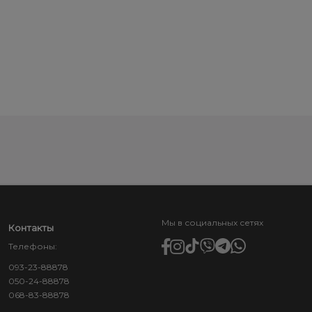
Мы в социальных сетях
Контакты
Телефоны:
093-23-88878
050-24-88878
068-83-88878