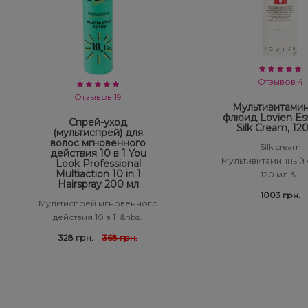
Отзывов 4
Отзывов 19
Мультивитами
флюид Lovien Ess
Спрей-уход
Silk Cream, 12
(мультиспрей) для
волос мгновенного
Silk cream
действия 10 в 1 You
Мультивитаминный
Look Professional
Multiaction 10 in 1
120 мл &..
Hairspray 200 мл
1003 грн.
Мультиспрей мгновенного
действия 10 в 1 &nbs..
328 грн.
368 грн.