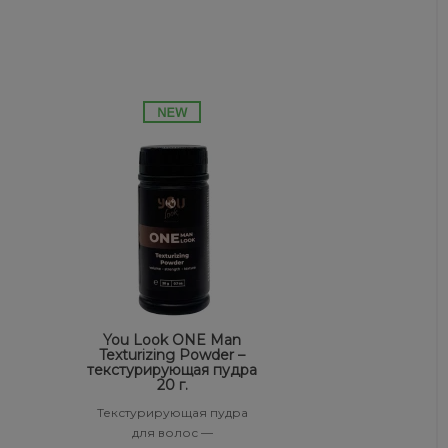
You Look ONE Man
Texturizing Powder –
текстурирующая пудра
20 г.
Текстурирующая пудра
для волос —