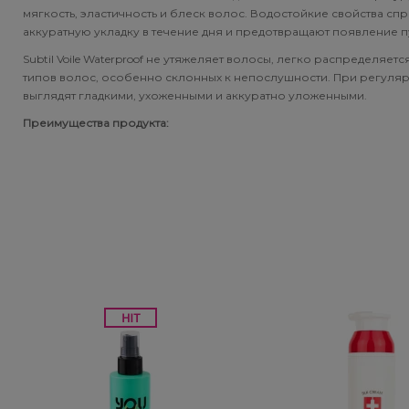
Subtil Global Lift - Глубокое восстановление
мягкость, эластичность и блеск волос. Водостойкие свойства с
You Look Glamour
аккуратную укладку в течение дня и предотвращают появление п
Subtil Man XY - Серия для мужчин: для ухода и укладки
Subtil Voile Waterproof не утяжеляет волосы, легко распределяетс
You Look Professional
типов волос, особенно склонных к непослушности. При регуля
выглядят гладкими, ухоженными и аккуратно уложенными.
Subtil Retouch Lab - защита цвета волос
Преимущества продукта:
Осветляющие средства и окислители Laboratoire
Ducastel Subtil Blond
Subtil Beautist - чистое решение для красоты волос
Subrina Glow-Plex - Питание, увлажнение и блеск
волос