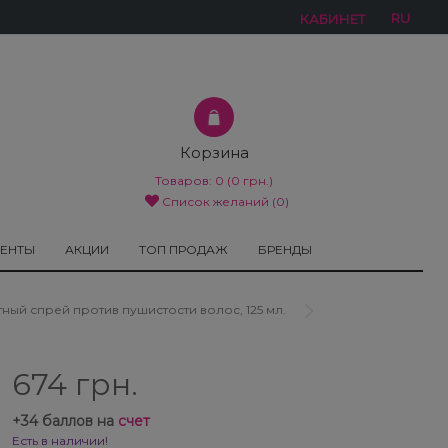
RU
КАБИНЕТ
Корзина
Товаров:
0
(0 грн.)
Список желаний (0)
МЕНТЫ
АКЦИИ
ТОП ПРОДАЖ
БРЕНДЫ
итный спрей против пушистости волос, 125 мл.
674 грн.
+
34
баллов на
счет
Есть в наличии!