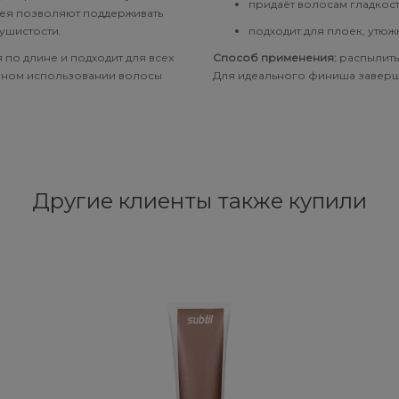
придаёт волосам гладкост
прея позволяют поддерживать
ушистости.
подходит для плоек, утю
я по длине и подходит для всех
Способ применения:
распылить
рном использовании волосы
Для идеального финиша заверш
Другие клиенты также купили