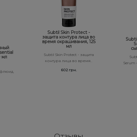
Subtil Skin Protect -
защита контура лица во
Subti
время окрашивания, 125
S
мл
нный
сы
ential
Subtil Skin Protect - защита
0 мл
Subt
контура лица во время..
Serum –
602 грн.
 флюид,
Отзывы