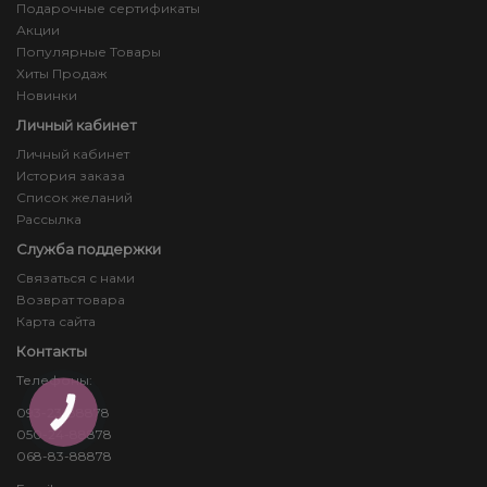
Подарочные сертификаты
Акции
Популярные Товары
Хиты Продаж
Новинки
Личный кабинет
Личный кабинет
История заказа
Список желаний
Рассылка
Служба поддержки
Связаться с нами
Возврат товара
Карта сайта
Контакты
Телефоны:
093-23-88878
КНОПКА
ЗВ'ЯЗКУ
050-24-88878
068-83-88878