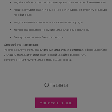
надёжный контроль формы даже при высокой влажности
Subtil Design Lab - Серия для
You Look Glamour
максимального сохранения цвета волос
подходит для различных видов укладок, от структурных до
графичных
You Look Professional
Subtil Global Lift - Глубокое восстановление
не утяжеляет волосы и не склеивает пряди
легко наносится на сухие или влажные волосы
Subtil Man XY - Серия для мужчин: для
быстро высыхает без липкости
ухода и укладки
Способ применения:
Распределите гель на
влажных или сухих волосах
, сформируйте
Subtil Retouch Lab - защита цвета волос
укладку пальцами или расчёской и дайте высохнуть
естественным путём или с помощью фена.
Осветляющие средства и окислители
Laboratoire Ducastel Subtil Blond
Subtil Beautist - чистое решение для
Отзывы
красоты волос
Subrina Glow-Plex - Питание, увлажнение и
Написать отзыв
блеск волос