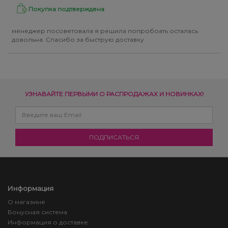
Покупка подтверждена
менеджер посоветовала я решила попробоать осталась
довольна .Спасибо за быструю доставку
УЗНАВАЙТЕ ПЕРВЫМИ О РАСПРОДАЖАХ И НОВИНКАХ!
Информация
О магазине
Бонусная система
Информация о доставке