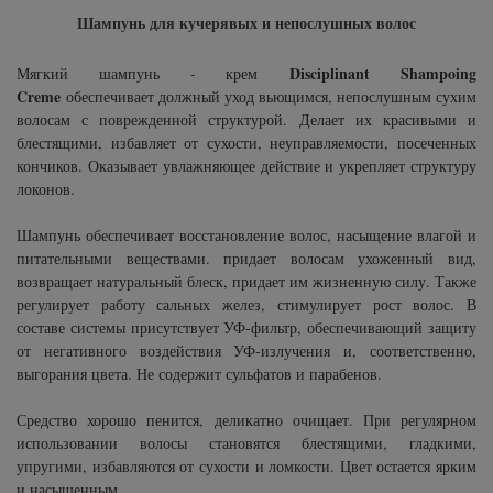
Subtil Design Lab - Серия для
Шампунь для кучерявых и непослушных волос
You Look Glamour
максимального сохранения цвета волос
Disciplinant Shampoing
Мягкий шампунь - крем
You Look Professional
Subtil Global Lift - Глубокое восстановление
Creme
обеспечивает должный уход вьющимся, непослушным сухим
волосам с поврежденной структурой. Делает их красивыми и
блестящими, избавляет от сухости, неуправляемости, посеченных
Subtil Man XY - Серия для мужчин: для
кончиков. Оказывает увлажняющее действие и укрепляет структуру
ухода и укладки
локонов.
Subtil Retouch Lab - защита цвета волос
Шампунь обеспечивает восстановление волос, насыщение влагой и
питательными веществами. придает волосам ухоженный вид,
возвращает натуральный блеск, придает им жизненную силу. Также
Осветляющие средства и окислители
регулирует работу сальных желез, стимулирует рост волос. В
Laboratoire Ducastel Subtil Blond
составе системы присутствует УФ-фильтр, обеспечивающий защиту
от негативного воздействия УФ-излучения и, соответственно,
Subtil Beautist - чистое решение для
выгорания цвета. Не содержит сульфатов и парабенов.
красоты волос
Средство хорошо пенится, деликатно очищает. При регулярном
использовании волосы становятся блестящими, гладкими,
Subrina Glow-Plex - Питание, увлажнение и
упругими, избавляются от сухости и ломкости. Цвет остается ярким
блеск волос
и насыщенным.