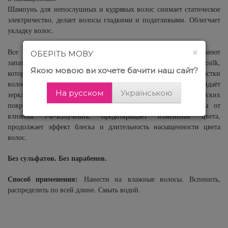
Шампунь для непослушных и кудрявых волос снимает статическое
электричество, делает волосы гладкими и податливыми. Облегчает
укладку волос.
DUCASTEL Subtil Color Lab
×
Все средства серии
имеют
ОБЕРІТЬ МОВУ
запатентованную формулу Anti Fading Color System. Это Protesilk,
Якою мовою ви хочете бачити наш сайт?
который действует непосредственно на повреждённые участки
волос и восстанавливает гидробаланс. Полимер - придаёт
На русском
Українською
зеркальный блеск и увлажнение, защищает волосы от механических
повреждений. Содержат Уф-защиту - защищает пигменты от
влияния УФ-излучения, предотвращает изменение цвета,
продолжает эффект блеска и длительность насыщенности цвета
волос.
Без сульфатов. Без парабенов.
Способ применения:
Нанести на влажные волосы. Вспенить,
распределить по всей длине. Смыть водой.