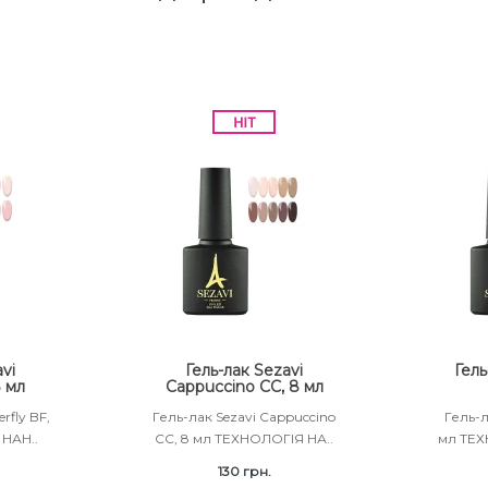
vi
Гель-лак Sezavi
Гель
8 мл
Cappuccino CC, 8 мл
rfly BF,
Гель-лак Sezavi Cappuccino
Гель-л
НАН..
CC, 8 мл ТЕХНОЛОГІЯ НА..
мл ТЕХ
130 грн.