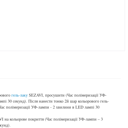
рового
гель-лаку
SEZAVI, просушити (Час полімеризації УФ-
мпі 30 секунд). Після нанести тонко 2й шар кольорового гель-
ас полімеризації УФ-лампи - 2 хвилини в LED лампі 30
I на кольорове покриття (Час полімеризації УФ-лампи – 3
кунд).