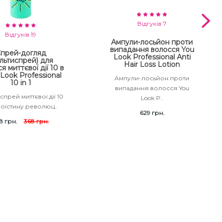
Відгуків 7
Відгуків 19
Ампули-лосьйон проти
випадання волосся You
прей-догляд
Look Professional Anti
льтиспрей) для
Hair Loss Lotion
я миттєвої дії 10 в
 Look Professional
Ампули-лосьйон проти
10 in 1
випадання волосся You
спрей миттєвої дії 10
Look P..
Воістину революц..
629 грн.
8 грн.
368 грн.