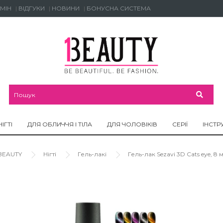
МІН
ВІДГУКИ
НОВИНИ
БОНУСНА СИСТЕМА
НІГТІ
ДЛЯ ОБЛИЧЧЯ І ТІЛА
ДЛЯ ЧОЛОВІКІВ
СЕРІЇ
ІНСТР
BEAUTY
Нігті
Гель-лакі
Гель-лак Sezavi 3D Cats eye, 8 