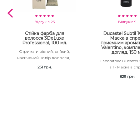
Відгуків 23
Відгуків 9
Стійка фарба для
Ducastel Subtil 10
волосся 3DeLuxe
Маска в спре
Professional, 100 мл.
приємним аромат
Valentino, компл
Отримати рівний, стійкий,
догляд, 150 
насичений колір волосся,..
Laboratoire Ducastel S
251 грн.
в 1 - Маска в спр
629 грн.