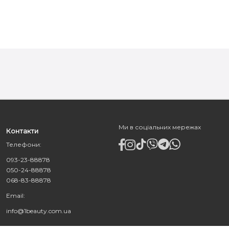
Ми в соціальних мережах
Контакти
Телефони:
093-23-88878
050-24-88878
068-83-88878
Email:
info@1beauty.com.ua