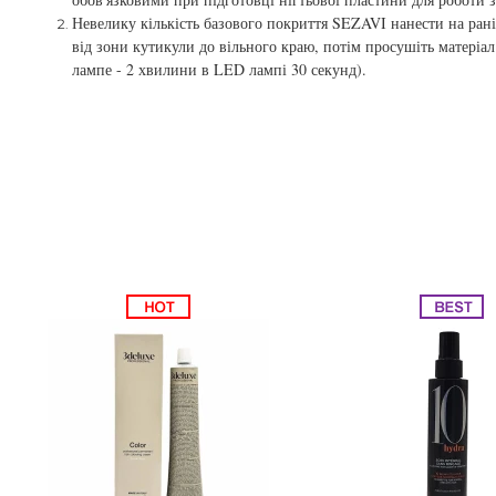
Невелику кількість базового покриття SEZAVI нанести на ран
You Look Glamour
Subtil Man XY - Серія для чоловіків: для догляду та
від зони кутикули до вільного краю, потім просушіть матеріал
лампе - 2 хвилини в LED лампі 30 секунд).
укладання
You Look Professional
Subtil Retouch Lab - захист кольору волосся
Освітлювальні засоби та окислювачі Laboratoire
Ducastel Subtil Blond
Subtil Beautist – чисте рішення для краси волосся
Subrina Glow-Plex - Живлення, зволоження та блиск
волосся