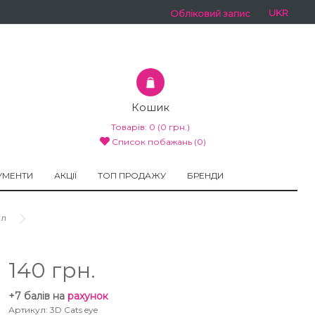
UKR
Обліковий запис
Кошик
Товарів:
0
(0 грн.)
Список побажань (0)
УМЕНТИ
АКЦІЇ
ТОП ПРОДАЖУ
БРЕНДИ
мл
140 грн.
+7 балів на
рахунок
Артикул: 3D Cats eye