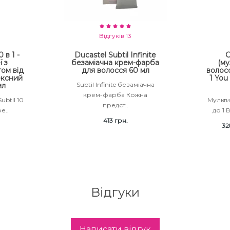
Відгуків 13
 в 1 -
Ducastel Subtil Infinite
С
ї з
безаміачна крем-фарба
(му
ом від
для волосся 60 мл
волосс
ексний
1 You
Subtil Infinite безаміачна
мл
крем-фарба Кожна
ubtil 10
Мульти
предст..
е..
до 1 
413 грн.
32
Відгуки
Написати відгук