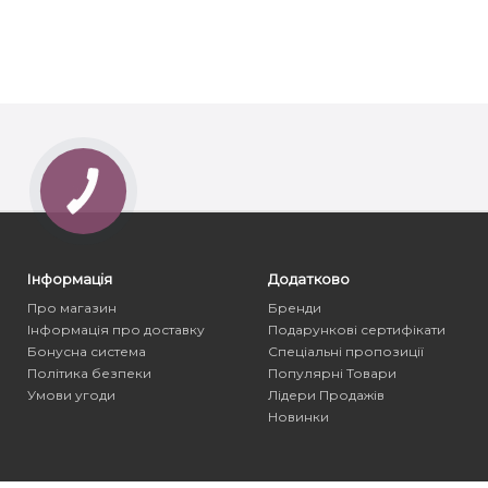
Інформація
Додатково
Про магазин
Бренди
Інформація про доставку
Подарункові сертифікати
Бонусна система
Спеціальні пропозиції
Політика безпеки
Популярні Товари
Умови угоди
Лідери Продажів
Новинки