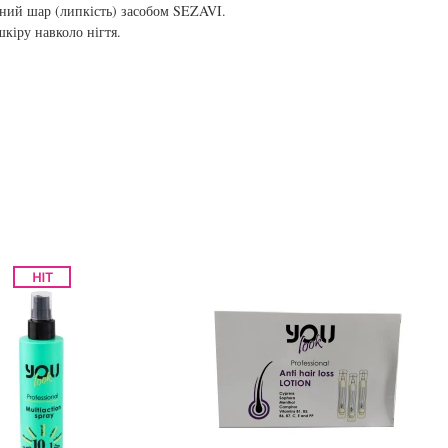
йний шар (липкість) засобом SEZAVI.
кіру навколо нігтя.