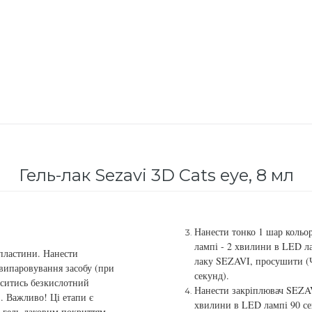
Гель-лак Sezavi 3D Cats eye, 8 мл
Нанести тонко 1 шар кольо
лампі - 2 хвилини в LED ла
 пластини. Нанести
лаку SEZAVI, просушити (Ч
 випаровування засобу (при
секунд).
носитись безкислотний
Нанести закріплювач SEZAV
). Важливо! Ці етапи є
хвилини в LED лампі 90 се
з гель-лаковим покриттям.