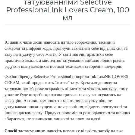
татуюваннями Selective
для інтенсивного зволоження
Professional Ink Lovers Cream, 100
Кошти від лупи
Revlon Professional
мл
Subtil Color Lab Instant Detox - Серія детокс
Сироватка, флюїд для волосся
Schwarzkopf Professional
для шкіри голови
Шампунь для волосся
Selective Professional
IС давніх часів люди наносять на тіло зображення, таємничі
Subtil Color Lab Maitrise Parfaite – Серія для
символи та цифрові коди, прагнучи захистити себе від злих сил та
кучерявого волосся
залучити удачу у своє життя. У світі магічні практики себе
Sezavi
практично зжили, а мистецтво татуювання вийшло новий рівень,
Subtil Color Lab Regeneration Absolue – Серія
радуючи шанувальників новими техніками створення шедеврів.
Subrina Professional
для відновлення волосся
Фахівці бренду Selective Professional створили Ink LoмNK LOVERS
CREAM, який продовжить "життя" тату. Крем для догляду за
Subtil
Subtil Color Lab Volume Intense – Серія для
татуюванням збереже яскравість пігменту та чіткість контуру, тому
об'єму тонкого волосся
у вас не буде потреби протягом тривалого часу записуватись на
Technique
корекцію. Активні компоненти мають зволожуючу дію, не
допускаючи появи лущення, почервоніння, відчуття стягнутості та
Subtil Design - Серія стайлінг та ніжний
іншого дискомфорту. Продукт рівномірно розподіляється та швидко
Termix
догляд
вбирається, не залишаючи липкості та плям на одязі.
Tico Professional
Спосіб застосування:
нанесіть невелику кількість засобу на вже
Subtil Design Lab - Серія для максимального