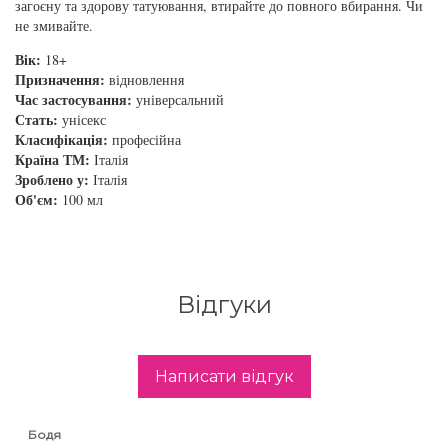
загоєну та здорову татуювання, втирайте до повного вбирання. Чи
збереження кольору волосся
не змивайте.
You Look Glamour
Вік:
18+
Subtil Global Lift - Глибоке відновлення
Призначення:
відновлення
You Look Professional
Час застосування:
універсальний
Subtil Man XY - Серія для чоловіків: для
Стать:
унісекс
догляду та укладання
Класифікація:
професійна
Країна ТМ:
Італія
Зроблено у:
Італія
Subtil Retouch Lab - захист кольору волосся
Об'єм:
100 мл
Освітлювальні засоби та окислювачі
Laboratoire Ducastel Subtil Blond
Відгуки
Subtil Beautist – чисте рішення для краси
волосся
Написати відгук
Subrina Glow-Plex - Живлення, зволоження
та блиск волосся
Бодя