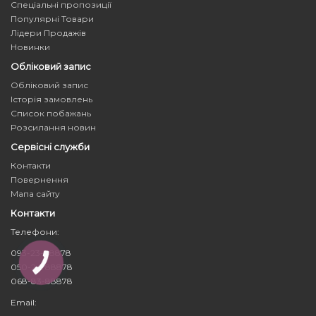
Спеціальні пропозиції
Популярні Товари
Лідери Продажів
Новинки
Обліковий запис
Обліковий запис
Історія замовлень
Список побажань
Розсилання новин
Сервісні служби
Контакти
Повернення
Мапа сайту
Контакти
Телефони:
093-23-88878
КНОПКА
050-24-88878
ЗВ'ЯЗКУ
068-83-88878
Email: