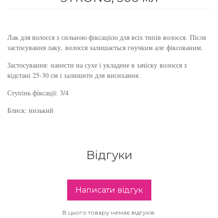
для інтенсивного зволоження
Кошти від лупи
Revlon Professional
Subtil Color Lab Instant Detox - Серія детокс
Лак для волосся з сильною фіксацією для всіх типів волосся. Після
Сироватка, флюїд для волосся
Schwarzkopf Professional
для шкіри голови
застосування лаку, волосся залишається гнучким але фіксованим.
Шампунь для волосся
Selective Professional
Застосування:
нанести на сухе і укладене в зачіску волосся з
Subtil Color Lab Maitrise Parfaite – Серія для
відстані 25-30 см і залишити для висихання.
кучерявого волосся
Sezavi
Ступінь фіксації: 3/4
Subtil Color Lab Regeneration Absolue –
Блиск: низький
Subrina Professional
Серія для відновлення волосся
Subtil
Subtil Color Lab Volume Intense – Серія для
об'єму тонкого волосся
Відгуки
Technique
Subtil Design - Серія стайлінг та ніжний
Termix
догляд
Написати відгук
Tico Professional
Subtil Design Lab - Серія для максимального
В цього товару немає відгуків.