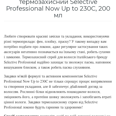
термозахисний Selective
для інтенсивного зволоження
Professional Now Up to 230C, 200
Кошти від лупи
Revlon Professional
мл
Subtil Color Lab Instant Detox - Серія детокс
Сироватка, флюїд для волосся
Schwarzkopf Professional
для шкіри голови
Шампунь для волосся
Selective Professional
Любите створювати красиві зачіски та укладання, використовуючи
Subtil Color Lab Maitrise Parfaite – Серія для
різні термоприлади: фен, плойку, праску? У такому випадку вам
кучерявого волосся
потрібно подбати про локони, адже регулярне застосування таких
Sezavi
аксесуарів негативно позначається на їхньому стані, робить сухими
Subtil Color Lab Regeneration Absolue – Серія
і ламкими. Термозахисний спрей для волосся італійського бренду
Subrina Professional
для відновлення волосся
Selective Professional надійно захищає та зволожує пасма, наповнює
вишуканим блиском, а також робить пасма слухняним.
Subtil
Subtil Color Lab Volume Intense – Серія для
Завдяки м'якій формулі та активним компонентам Selective
об'єму тонкого волосся
Professional Now Up to 230C не тільки спрощує процес випрямлення
Technique
та створення укладання, але й забезпечує дбайливий догляд за
волоссям. Рослинні білки відновлюють пошкоджене волосся,
Subtil Design - Серія стайлінг та ніжний
зміцнюють його, а протеїни шовку зволожують і запобігають втраті
Termix
догляд
цінної вологи. Завдяки термозахисному спрею від Selective
Professional локони будуть гарними та здоровими!
Tico Professional
Subtil Design Lab - Серія для максимального
Спосіб застосування:
розпиліть засіб по всій довжині волосся і на