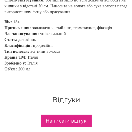
збереження кольору волосся
кінчики з відстані 20 см. Наносите на вологе або сухе волосся перед
You Look Glamour
використанням фену або прасування.
Subtil Global Lift - Глибоке відновлення
Вік:
18+
You Look Professional
Призначення:
зволоження, стайлінг, термозахист, фіксація
Subtil Man XY - Серія для чоловіків: для
Час застосування:
універсальний
Стать:
для жінок
догляду та укладання
Класифікація:
професійна
Тип волосся:
всі типи волосся
Subtil Retouch Lab - захист кольору волосся
Країна ТМ:
Італія
Зроблено у:
Італія
Об'єм:
200 мл
Освітлювальні засоби та окислювачі
Laboratoire Ducastel Subtil Blond
Subtil Beautist – чисте рішення для краси
Відгуки
волосся
Subrina Glow-Plex - Живлення, зволоження
та блиск волосся
Написати відгук