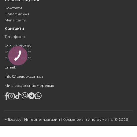
Контакти
Повернення
Мапа сайту
Контакти
Телефони:
093-23-88878
050-24-88878
КНОПКА
068-83-88878
ЗВ'ЯЗКУ
Email:
info@1beauty.com.ua
Ми в соціальних мережах
≡ 1beauty | Интернет-магазин | Косметика и Инструменты © 2026