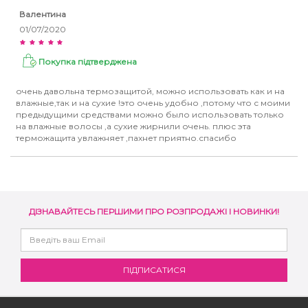
Валентина
01/07/2020
Покупка підтверджена
очень давольна термозащитой, можно использовать как и на
влажные,так и на сухие !это очень удобно ,потому что с моими
предыдущими средствами можно было использовать только
на влажные волосы ,а сухие жирнили очень. плюс эта
терможащита увлажняет ,пахнет приятно.спасибо
ДІЗНАВАЙТЕСЬ ПЕРШИМИ ПРО РОЗПРОДАЖІ І НОВИНКИ!