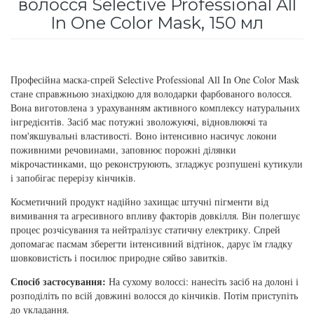
волосся Selective Professional All
для інтенсивного зволоження
In One Color Mask, 150 мл
Кошти від лупи
Revlon Professional
Subtil Color Lab Instant Detox - Серія детокс
Сироватка, флюїд для волосся
Schwarzkopf Professional
для шкіри голови
Професійна маска-спрей Selective Professional All In One Color Mask
Шампунь для волосся
Selective Professional
стане справжньою знахідкою для володарки фарбованого волосся.
Subtil Color Lab Maitrise Parfaite – Серія для
Вона виготовлена з урахуванням активного комплексу натуральних
кучерявого волосся
інгредієнтів. Засіб має потужні зволожуючі, відновлюючі та
Sezavi
пом'якшувальні властивості. Воно інтенсивно насичує локони
поживними речовинами, заповнює порожні ділянки
Subtil Color Lab Regeneration Absolue – Серія
Subrina Professional
мікрочастинками, що реконструюють, згладжує розпушені кутикули
для відновлення волосся
і запобігає перерізу кінчиків.
Subtil
Косметичний продукт надійно захищає штучні пігменти від
Subtil Color Lab Volume Intense – Серія для
вимивання та агресивного впливу факторів довкілля. Він полегшує
об'єму тонкого волосся
процес розчісування та нейтралізує статичну електрику. Спрей
Technique
допомагає пасмам зберегти інтенсивний відтінок, дарує їм гладку
Subtil Design - Серія стайлінг та ніжний
шовковистість і посилює природне сяйво завитків.
Termix
догляд
Спосіб застосування:
На сухому волоссі: нанесіть засіб на долоні і
розподіліть по всій довжині волосся до кінчиків. Потім приступіть
Tico Professional
Subtil Design Lab - Серія для максимального
до укладання.