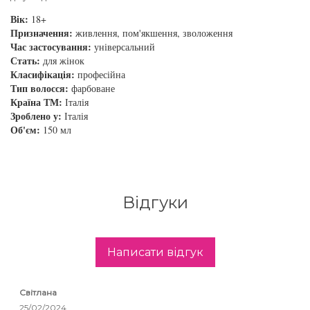
збереження кольору волосся
Вік:
18+
You Look Glamour
Призначення:
живлення, пом'якшення, зволоження
Subtil Global Lift - Глибоке відновлення
Час застосування:
універсальний
You Look Professional
Стать:
для жінок
Класифікація:
професійна
Subtil Man XY - Серія для чоловіків: для
Тип волосся:
фарбоване
догляду та укладання
Країна ТМ:
Італія
Зроблено у:
Італія
Subtil Retouch Lab - захист кольору волосся
Об'єм:
150 мл
Освітлювальні засоби та окислювачі
Laboratoire Ducastel Subtil Blond
Відгуки
Subtil Beautist – чисте рішення для краси
волосся
Написати відгук
Subrina Glow-Plex - Живлення, зволоження
та блиск волосся
Світлана
25/02/2024