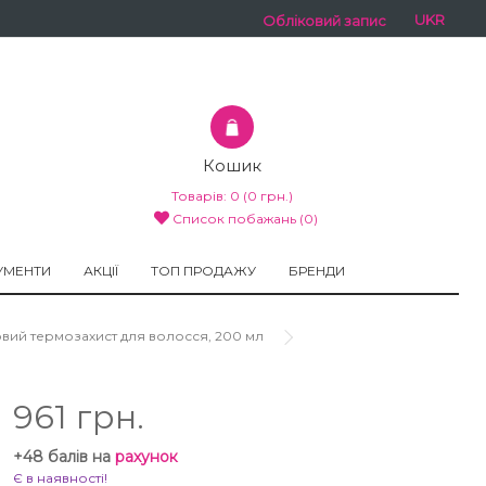
UKR
Обліковий запис
Кошик
Товарів:
0
(0 грн.)
Список побажань (0)
УМЕНТИ
АКЦІЇ
ТОП ПРОДАЖУ
БРЕНДИ
тиновий термозахист для волосся, 200 мл
961 грн.
+48 балів на
рахунок
Є в наявності!