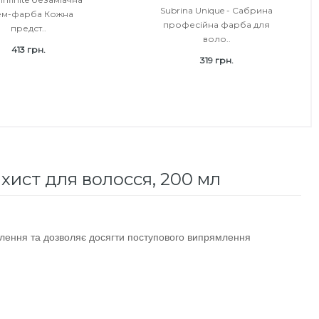
Subrina Unique - Сабрина
ем-фарба Кожна
професійна фарба для
предст..
воло..
413 грн.
319 грн.
ахист для волосся, 200 мл
лення та дозволяє досягти поступового випрямлення