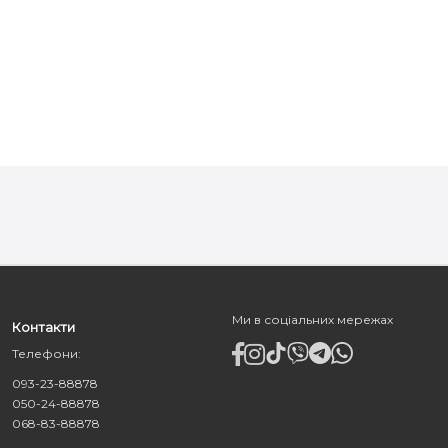
Ми в соціальних мережах
Контакти
Телефони:
093-23-88878
050-24-88878
068-83-88878