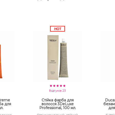
Відгуків 23
 Creme
Стійка фарба для
Ducas
ба для
волосся 3DeLuxe
безам
л.
Professional, 100 мл.
для
волосся
Отримати рівний, стійкий,
Subtil