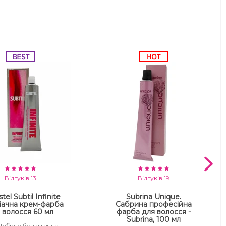
Відгуків 13
Відгуків 19
tel Subtil Infinite
Subrina Unique.
іачна крем-фарба
Сабрина професійна
 волосся 60 мл
фарба для волосся -
Subrina, 100 мл
 Infinite безаміачна