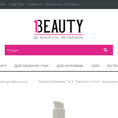
МІН
ВІДГУКИ
НОВИНИ
БОНУСНА СИСТЕМА
НІГТІ
ДЛЯ ОБЛИЧЧЯ І ТІЛА
ДЛЯ ЧОЛОВІКІВ
СЕРІЇ
ІНСТР
ей для волосся
Alcantara Keraliss T.K.E. Thermic H-Prot - Кера