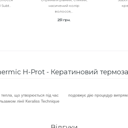
 Subt..
насичений колір
кр
волосся,..
251 грн.
. Thermic H-Prot - Кератиновий термоз
 тепла, що утворюється під час
подовжує дію процедур випрям
замом лінії Keraliss Technique
Відгуки