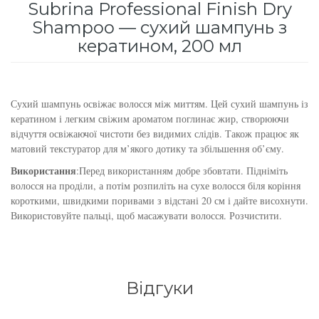
Subrina Professional Finish Dry
для інтенсивного зволоження
Кошти від лупи
Revlon Professional
Shampoo — сухий шампунь з
кератином, 200 мл
Subtil Color Lab Instant Detox - Серія детокс
Сироватка, флюїд для волосся
Schwarzkopf Professional
для шкіри голови
Шампунь для волосся
Selective Professional
Subtil Color Lab Maitrise Parfaite – Серія для
Сухий шампунь освіжає волосся між миттям. Цей сухий шампунь із
кучерявого волосся
кератином і легким свіжим ароматом поглинає жир, створюючи
Sezavi
відчуття освіжаючої чистоти без видимих ​​слідів. Також працює як
матовий текстуратор для м’якого дотику та збільшення об’єму.
Subtil Color Lab Regeneration Absolue –
Subrina Professional
Серія для відновлення волосся
Використання
:Перед використанням добре збовтати. Підніміть
волосся на проділи, а потім розпиліть на сухе волосся біля коріння
Subtil
короткими, швидкими поривами з відстані 20 см і дайте висохнути.
Subtil Color Lab Volume Intense – Серія для
Використовуйте пальці, щоб масажувати волосся. Розчистити.
об'єму тонкого волосся
Technique
Subtil Design - Серія стайлінг та ніжний
Termix
догляд
Відгуки
Tico Professional
Subtil Design Lab - Серія для максимального