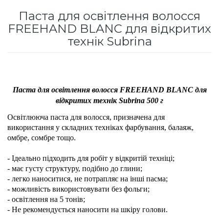
для інтенсивного зволоження
Паста для освітлення волосся
Кошти від лупи
Revlon Professional
FREEHAND BLANC для відкритих
Subtil Color Lab Instant Detox - Серія детокс
технік Subrina
Сироватка, флюїд для волосся
Schwarzkopf Professional
для шкіри голови
Шампунь для волосся
Selective Professional
Subtil Color Lab Maitrise Parfaite – Серія для
кучерявого волосся
Sezavi
Паста для освітлення волосся FREEHAND BLANC для
відкритих технік Subrina 500 г
Subtil Color Lab Regeneration Absolue –
Subrina Professional
Серія для відновлення волосся
Освітлююча паста для волосся, призначена для
використання у складних техніках фарбування, балаяж,
Subtil
омбре, сомбре тощо.
Subtil Color Lab Volume Intense – Серія для
об'єму тонкого волосся
- Ідеально підходить для робіт у відкритій техніці;
Technique
- має густу структуру, подібно до глини;
Subtil Design - Серія стайлінг та ніжний
- легко наноситися, не потрапляє на інші пасма;
Termix
догляд
- можливість використовувати без фольги;
- освітлення на 5 тонів;
- Не рекомендується наносити на шкіру голови.
Tico Professional
Subtil Design Lab - Серія для максимального