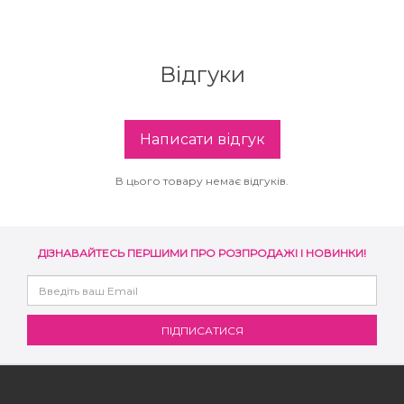
Детальніше:
збереження кольору волосся
iskusstvo-
You Look Glamour
krasoty.ua
Subtil Global Lift - Глибоке відновлення
Відгуки
You Look Professional
Subtil Man XY - Серія для чоловіків: для
догляду та укладання
Написати відгук
Subtil Retouch Lab - захист кольору волосся
В цього товару немає відгуків.
Освітлювальні засоби та окислювачі
Laboratoire Ducastel Subtil Blond
ДІЗНАВАЙТЕСЬ ПЕРШИМИ ПРО РОЗПРОДАЖІ І НОВИНКИ!
Subtil Beautist – чисте рішення для краси
волосся
Subrina Glow-Plex - Живлення, зволоження
та блиск волосся