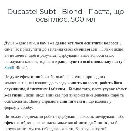
для інтенсивного зволоження
Кошти від лупи
Revlon Professional
Ducastel Subtil Blond - Паста, що
освітлює, 500 мл
Subtil Color Lab Instant Detox - Серія детокс
Сироватка, флюїд для волосся
Schwarzkopf Professional
для шкіри голови
Шампунь для волосся
Selective Professional
Subtil Color Lab Maitrise Parfaite – Серія для
давно хотілося освітлити волосся
Душа жадає змін, а вам вже
,
кучерявого волосся
сміливої ідеї
саме час приступити до втілення своєї
. Тільки якщо
Sezavi
ви не хочете, щоб в результаті фарбування ваше волосся стало
краще купити освітлювальну пасту
нагадувати клоччя, тоді вам
"
Subtil Color Lab Regeneration Absolue –
Subtil
Blond".
Subrina Professional
Серія для відновлення волосся
дуже ефективний засіб
Це
, який за рахунок природних
Subtil
живить волосся, робить його
компонентів, які входять до складу
Subtil Color Lab Volume Intense – Серія для
слухняним, блискучим і м'яким
усуває ефект
. Більше того, паста
об'єму тонкого волосся
жовтизни
, який іноді виникає при використанні дешевих фарб та
Technique
сині пігменти
освітлювачів. Цьому сприяють
, що входять у
Subtil Design - Серія стайлінг та ніжний
формулу засобу.
Termix
догляд
Ви можете одночасно робити фарбування волосся, мелірування або
ефект «омбре»
до 7 тонів
, так як паста може висвітлити
, та й
Tico Professional
Subtil Design Lab - Серія для максимального
результат не змусить себе довго чекати. За рахунок густої