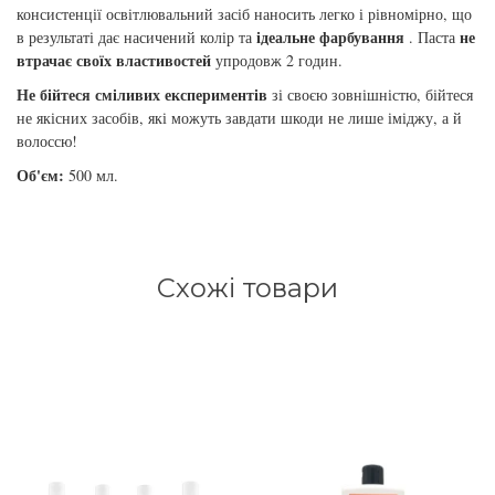
збереження кольору волосся
консистенції освітлювальний засіб наносить легко і рівномірно, що
ідеальне фарбування
не
You Look Glamour
в результаті дає насичений колір та
. Паста
втрачає своїх властивостей
упродовж 2 годин.
Subtil Global Lift - Глибоке відновлення
You Look Professional
Не бійтеся сміливих експериментів
зі своєю зовнішністю, бійтеся
не якісних засобів, які можуть завдати шкоди не лише іміджу, а й
Subtil Man XY - Серія для чоловіків: для
волоссю!
догляду та укладання
Об'єм:
500 мл.
Subtil Retouch Lab - захист кольору волосся
Освітлювальні засоби та окислювачі
Схожі товари
Laboratoire Ducastel Subtil Blond
Subtil Beautist – чисте рішення для краси
волосся
Subrina Glow-Plex - Живлення, зволоження
та блиск волосся