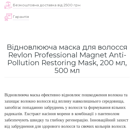
для інтенсивного зволоження
Безкоштовна доставка від 2500 грн
Кошти від лупи
Revlon Professional
Гарантія
Subtil Color Lab Instant Detox - Серія детокс
Сироватка, флюїд для волосся
Schwarzkopf Professional
для шкіри голови
Шампунь для волосся
Selective Professional
Subtil Color Lab Maitrise Parfaite – Серія для
Відновлююча маска для волосся
кучерявого волосся
Revlon Professional Magnet Anti-
Sezavi
Pollution Restoring Mask, 200 мл,
Subtil Color Lab Regeneration Absolue – Серія
500 мл
Subrina Professional
для відновлення волосся
Subtil
Subtil Color Lab Volume Intense – Серія для
об'єму тонкого волосся
Відновлююча маска ефективно відновлює пошкодження волокна та
Technique
захищає волокно волосся від впливу навколишнього середовища,
запобігає попаданню забруднень у волосся та формування вільних
Subtil Design - Серія стайлінг та ніжний
радикалів. Екстракт насіння морени в комбінації з пантенолом
Termix
догляд
забезпечують швидку та глибоку регенерацію. Інноваційний захист
від забруднення для здорового волосся та сяючих кольорів волосся.
Tico Professional
Subtil Design Lab - Серія для максимального