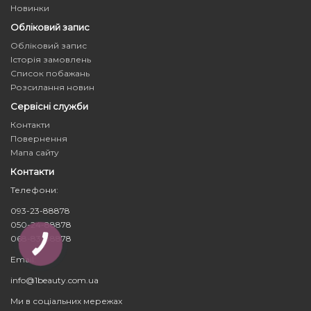
Новинки
Обліковий запис
Обліковий запис
Історія замовлень
Список побажань
Розсилання новин
Сервісні служби
Контакти
Повернення
Мапа сайту
Контакти
Телефони:
093-23-88878
050-24-88878
068-83-88878
КНОПКА
ЗВ'ЯЗКУ
Email:
info@1beauty.com.ua
Ми в соціальних мережах