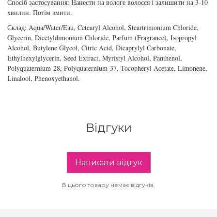
Спосіб застосування: Нанести на вологе волосся і залишити на 3-10
збереження кольору волосся
хвилин. Потім змити.
You Look Glamour
Склад: Aqua/Water/Eau, Cetearyl Alcohol, Steartrimonium Chloride,
Subtil Global Lift - Глибоке відновлення
Glycerin, Dicetyldimonium Chloride, Parfum (Fragrance), Isopropyl
You Look Professional
Alcohol, Butylene Glycol, Citric Acid, Dicaprylyl Carbonate,
Subtil Man XY - Серія для чоловіків: для
Ethylhexylglycerin, Seed Extract, Myristyl Alcohol, Panthenol,
догляду та укладання
Polyquaternium-28, Polyquaternium-37, Tocopheryl Acetate, Limonene,
Linalool, Phenoxyethanol.
Subtil Retouch Lab - захист кольору волосся
Освітлювальні засоби та окислювачі
Відгуки
Laboratoire Ducastel Subtil Blond
Subtil Beautist – чисте рішення для краси
волосся
Написати відгук
В цього товару немає відгуків.
Subrina Glow-Plex - Живлення, зволоження
та блиск волосся