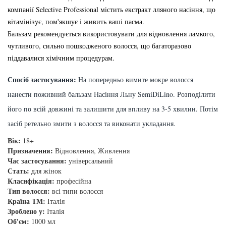
збереження кольору волосся
компанії Selective Professional містить екстракт лляного насіння, що
You Look Glamour
вітамінізує, пом'якшує і живить ваші пасма.
Subtil Global Lift - Глибоке відновлення
Бальзам рекомендується використовувати для відновлення ламкого,
You Look Professional
чутливого, сильно пошкодженого волосся, що багаторазово
Subtil Man XY - Серія для чоловіків: для
піддавалися хімічним процедурам.
догляду та укладання
Спосіб застосування:
На попередньо вимите мокре волосся
Subtil Retouch Lab - захист кольору волосся
нанести поживний бальзам Насіння Льну SemiDiLino. Розподілити
його по всій довжині та залишити для впливу на 3-5 хвилин. Потім
Освітлювальні засоби та окислювачі
засіб ретельно змити з волосся та виконати укладання.
Laboratoire Ducastel Subtil Blond
Вік:
18+
Призначення:
Відновлення, Живлення
Subtil Beautist – чисте рішення для краси
Час застосування:
універсальний
волосся
Стать:
для жінок
Класифікація:
професійна
Тип волосся:
всі типи волосся
Subrina Glow-Plex - Живлення, зволоження
Країна ТМ:
Італія
та блиск волосся
Зроблено у:
Італія
Об'єм:
1000 мл