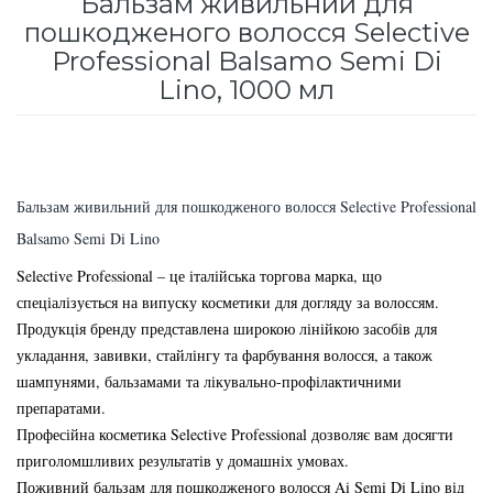
Бальзам живильний для
для інтенсивного зволоження
пошкодженого волосся Selective
Кошти від лупи
Revlon Professional
Professional Balsamo Semi Di
Subtil Color Lab Instant Detox - Серія детокс
Lino, 1000 мл
Сироватка, флюїд для волосся
Schwarzkopf Professional
для шкіри голови
Шампунь для волосся
Selective Professional
Subtil Color Lab Maitrise Parfaite – Серія для
кучерявого волосся
Sezavi
Бальзам живильний для пошкодженого волосся Selective Professional
Subtil Color Lab Regeneration Absolue – Серія
Balsamo Semi Di Lino
Subrina Professional
для відновлення волосся
Selective Professional – це італійська торгова марка, що
спеціалізується на випуску косметики для догляду за волоссям.
Subtil
Subtil Color Lab Volume Intense – Серія для
Продукція бренду представлена широкою лінійкою засобів для
об'єму тонкого волосся
укладання, завивки, стайлінгу та фарбування волосся, а також
Technique
шампунями, бальзамами та лікувально-профілактичними
Subtil Design - Серія стайлінг та ніжний
препаратами.
Termix
догляд
Професійна косметика Selective Professional дозволяє вам досягти
приголомшливих результатів у домашніх умовах.
Tico Professional
Subtil Design Lab - Серія для максимального
Поживний бальзам для пошкодженого волосся Ai Semi Di Lino від