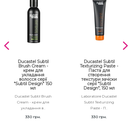
Ducastel Subtil
Ducastel Subtil
Brush Cream -
Texturizing Paste -
крем для
Паста для
укладання
створення
волосся серії
текстури зачіски
"Subtil Design" 150
серії "Subtil
мл
Design", 150 мл
Ducastel Subtil Brush
Laboratoire Ducastel
Cream - крем для
Subtil Texturizing
укладання в..
Paste - П..
330 грн.
330 грн.