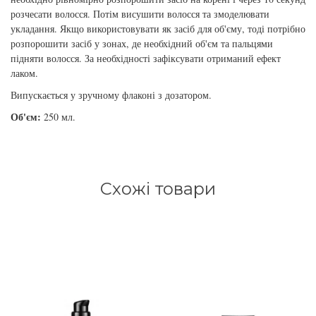
збереження кольору волосся
розчесати волосся. Потім висушити волосся та змоделювати
You Look Glamour
укладання. Якщо використовувати як засіб для об'єму, тоді потрібно
розпорошити засіб у зонах, де необхідний об'єм та пальцями
Subtil Global Lift - Глибоке відновлення
підняти волосся. За необхідності зафіксувати отриманий ефект
You Look Professional
лаком.
Subtil Man XY - Серія для чоловіків: для
Випускається у зручному флаконі з дозатором.
догляду та укладання
Об'єм:
250 мл.
Subtil Retouch Lab - захист кольору волосся
Освітлювальні засоби та окислювачі
Laboratoire Ducastel Subtil Blond
Схожі товари
Subtil Beautist – чисте рішення для краси
волосся
Subrina Glow-Plex - Живлення, зволоження
та блиск волосся