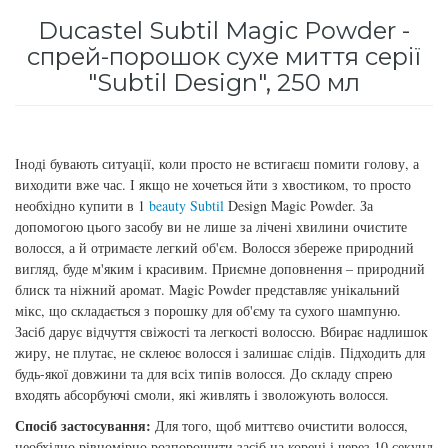
для інтенсивного зволоження
Ducastel Subtil Magic Powder -
Кошти від лупи
Revlon Professional
спрей-порошок сухе миття серії
Subtil Color Lab Instant Detox - Серія детокс
"Subtil Design", 250 мл
Сироватка, флюїд для волосся
Schwarzkopf Professional
для шкіри голови
Шампунь для волосся
Selective Professional
Subtil Color Lab Maitrise Parfaite – Серія для
Іноді бувають ситуації, коли просто не встигаєш помити голову, а
кучерявого волосся
Sezavi
виходити вже час. І якщо не хочеться йти з хвостиком, то просто
необхідно купити в 1
beauty
Subtil
Design Magic Powder. За
Subtil Color Lab Regeneration Absolue – Серія
допомогою цього засобу ви не лише за лічені хвилини очистите
Subrina Professional
для відновлення волосся
волосся, а й отримаєте легкий об'єм. Волосся збереже природний
вигляд, буде м'яким і красивим. Приємне доповнення – природний
Subtil
Subtil Color Lab Volume Intense – Серія для
блиск та ніжний аромат. Magic Powder представляє унікальний
мікс, що складається з порошку для об'єму та сухого шампуню.
об'єму тонкого волосся
Засіб дарує відчуття свіжості та легкості волоссю. Вбирає надлишок
Technique
жиру, не плутає, не склеює волосся і залишає слідів. Підходить для
Subtil Design - Серія стайлінг та ніжний
будь-якої довжини та для всіх типів волосся. До складу спрею
Termix
догляд
входять абсорбуючі смоли, які живлять і зволожують волосся.
Спосіб застосування:
Для того, щоб миттєво очистити волосся,
Tico Professional
Subtil Design Lab - Серія для максимального
необхідно рівномірно розпорошити засіб на корені і через 10 секунд