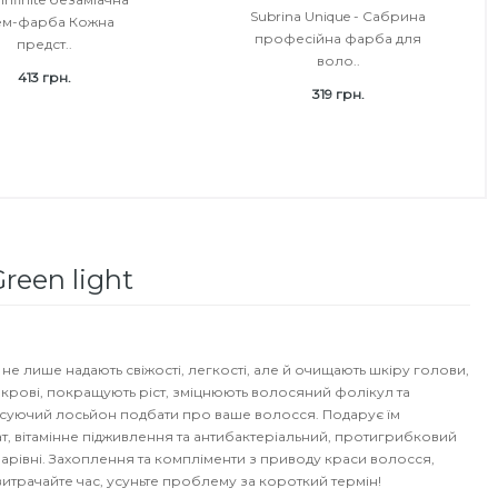
Subrina Unique - Сабрина
ем-фарба Кожна
професійна фарба для
предст..
воло..
413 грн.
319 грн.
reen light
 не лише надають свіжості, легкості, але й очищають шкіру голови,
рові, покращують ріст, зміцнюють волосяний фолікул та
уючий лосьйон подбати про ваше волосся. Подарує їм
 вітамінне підживлення та антибактеріальний, протигрибковий
чарівні. Захоплення та компліменти з приводу краси волосся,
итрачайте час, усуньте проблему за короткий термін!