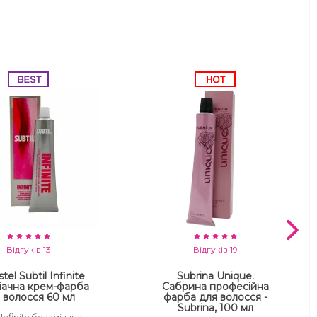
Відгуків 13
Відгуків 19
tel Subtil Infinite
Subrina Unique.
іачна крем-фарба
Сабрина професійна
 волосся 60 мл
фарба для волосся -
Subrina, 100 мл
 Infinite безаміачна