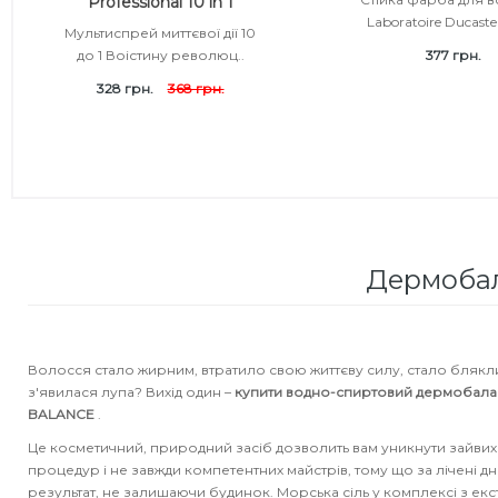
Professional 10 in 1
Subtil Color Lab Instant Detox - Серія детокс для шкіри
Laboratoire Ducastel
Мультиспрей миттєвої дії 10
Кошти від лупи
Revlon Professional
голови
до 1 Воістину революц..
377 грн.
328 грн.
368 грн.
Сироватка, флюїд для волосся
Schwarzkopf Professional
Subtil Color Lab Maitrise Parfaite – Серія для кучерявого
волосся
Шампунь для волосся
Selective Professional
Subtil Color Lab Regeneration Absolue – Серія для
Sezavi
відновлення волосся
Subrina Professional
Subtil Color Lab Volume Intense – Серія для об'єму
Дермобала
тонкого волосся
Subtil
Subtil Design - Серія стайлінг та ніжний догляд
Technique
Волосся стало жирним, втратило свою життєву силу, стало блякли
з'явилася лупа? Вихід один –
купити водно-спиртовий дермобал
Subtil Design Lab - Серія для максимального
BALANCE
.
Termix
збереження кольору волосся
Це косметичний, природний засіб дозволить вам уникнути зайвих
процедур і не завжди компетентних майстрів, тому що за лічені д
Tico Professional
Subtil Global Lift - Глибоке відновлення
результат, не залишаючи будинок. Морська сіль у комплексі з екс