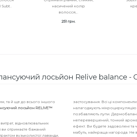
 Subt..
насичений колір
кр
волосся,..
251 грн.
нсуючий лосьйон Relive balance - G
м, та й ще до всього іншого
застосування. Всі ці компоненти
ансуючий лосьйон RELIVE™
налагоджують мікроциркуляцію к
позбавляють лупи. Дермобаланс
неперевершений, тонкий аромат,
 витрат, відновлювальних
ефект. Ви будете задоволені та 
ні ви отримаєте бажаний
мабуть, найкраща нагорода. Не в
трактом вузьколистої лаванди,