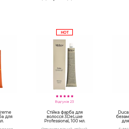
Відгуків 23
 Creme
Стійка фарба для
Ducas
ба для
волосся 3DeLuxe
безам
л.
Professional, 100 мл.
для
волосся
Отримати рівний, стійкий,
Subtil