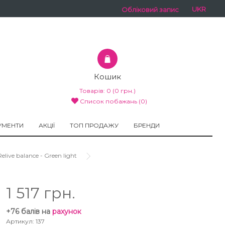
UKR
Обліковий запис
Кошик
Товарів:
0
(0 грн.)
Список побажань (0)
УМЕНТИ
АКЦІЇ
ТОП ПРОДАЖУ
БРЕНДИ
ve balance - Green light
1 517 грн.
+76 балів на
рахунок
Артикул: 137