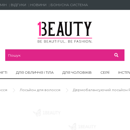
МІН
ВІДГУКИ
НОВИНИ
БОНУСНА СИСТЕМА
НІГТІ
ДЛЯ ОБЛИЧЧЯ І ТІЛА
ДЛЯ ЧОЛОВІКІВ
СЕРІЇ
ІНСТР
осся
Лосьйон для волосся
Дермобалансуючий лосьйон Reli