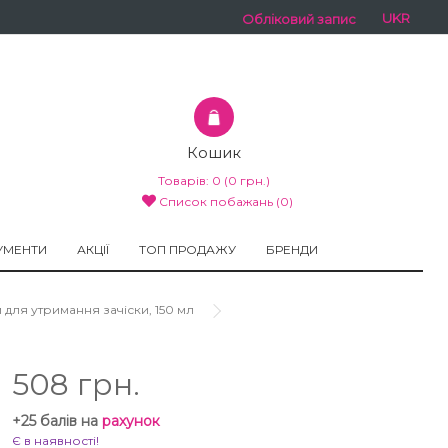
UKR
Обліковий запис
Кошик
Товарів:
0
(0 грн.)
Список побажань (0)
УМЕНТИ
АКЦІЇ
ТОП ПРОДАЖУ
БРЕНДИ
ем для утримання зачіски, 150 мл
508 грн.
+25 балів на
рахунок
Є в наявності!