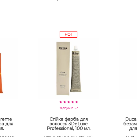
Відгуків 23
 Creme
Стійка фарба для
Ducas
ба для
волосся 3DeLuxe
безам
л.
Professional, 100 мл.
для
волосся
Отримати рівний, стійкий,
Subtil