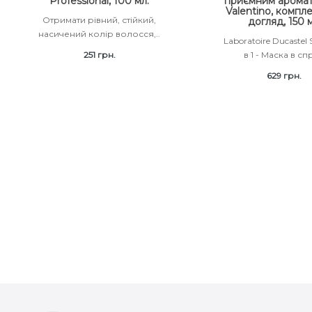
Professional, 100 мл.
приємним аромат
Valentino, компл
Отримати рівний, стійкий,
догляд, 150 
насичений колір волосся,..
Laboratoire Ducastel S
251 грн.
в 1 - Маска в спр
629 грн.