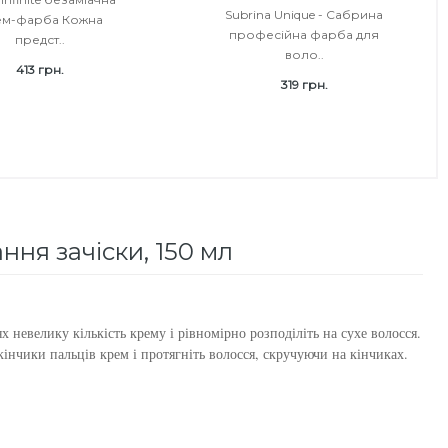
Subrina Unique - Сабрина
ем-фарба Кожна
професійна фарба для
предст..
воло..
413 грн.
319 грн.
ння зачіски, 150 мл
х невелику кількість крему і рівномірно розподіліть на сухе волосся.
кінчики пальців крем і протягніть волосся, скручуючи на кінчиках.