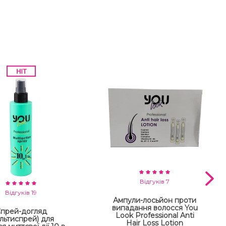
Відгуків 7
Відгуків 19
Ампули-лосьйон проти
випадання волосся You
прей-догляд
Look Professional Anti
льтиспрей) для
Hair Loss Lotion