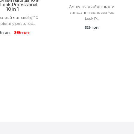
я миттєвої дії 10 в
 Look Professional
Ампули-лосьйон проти
10 in 1
випадання волосся You
спрей миттєвої дії 10
Look P..
Воістину революц..
629 грн.
8 грн.
368 грн.