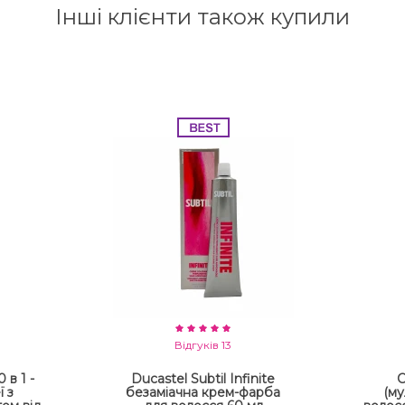
Інші клієнти також купили
Відгуків 13
 в 1 -
Ducastel Subtil Infinite
С
ї з
безаміачна крем-фарба
(му