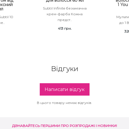
ом від
для волосся 60 мл
волосс
ексний
1 You
Subtil Infinite безаміачна
мл
крем-фарба Кожна
ubtil 10
Мульти
предст..
е..
до 1 
413 грн.
32
Відгуки
Написати відгук
В цього товару немає відгуків.
ДІЗНАВАЙТЕСЬ ПЕРШИМИ ПРО РОЗПРОДАЖІ І НОВИНКИ!