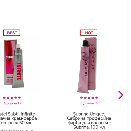
Відгуків 13
Відгуків 19
tel Subtil Infinite
Subrina Unique.
іачна крем-фарба
Сабрина професійна
 волосся 60 мл
фарба для волосся -
Subrina, 100 мл
 Infinite безаміачна