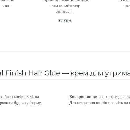
 Subt..
насичений колір
кр
волосся,..
251 грн.
al Finish Hair Glue — крем для утрима
Використання:
ібито клеїть. Зачіска
розітріть в долоня
рювати будь-яку форму,
Для створення шипів нанесіть на 