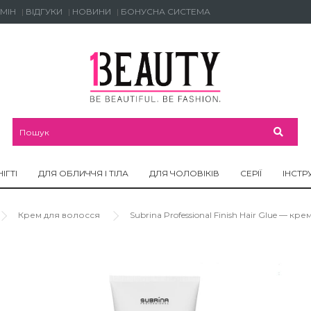
МІН
ВІДГУКИ
НОВИНИ
БОНУСНА СИСТЕМА
НІГТІ
ДЛЯ ОБЛИЧЧЯ І ТІЛА
ДЛЯ ЧОЛОВІКІВ
СЕРІЇ
ІНСТР
Крем для волосся
Subrina Professional Finish Hair Glue — кр