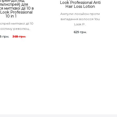
прей-догляд
Look Professional Anti
льтиспрей) для
Hair Loss Lotion
я миттєвої дії 10 в
 Look Professional
Ампули-лосьйон проти
10 in 1
випадання волосся You
спрей миттєвої дії 10
Look P..
Воістину революц..
629 грн.
8 грн.
368 грн.