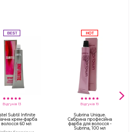
Відгуків 13
Відгуків 19
tel Subtil Infinite
Subrina Unique.
іачна крем-фарба
Сабрина професійна
 волосся 60 мл
фарба для волосся -
Subrina, 100 мл
 Infinite безаміачна