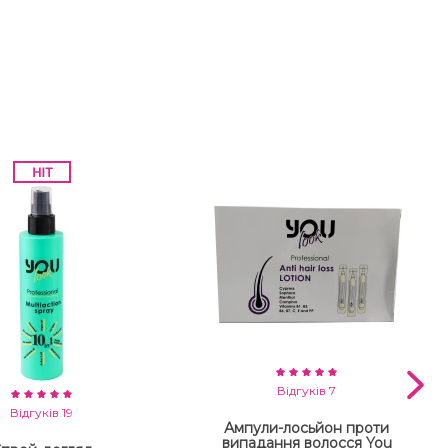
Відгуків 7
Відгуків 19
Ампули-лосьйон проти
випадання волосся You