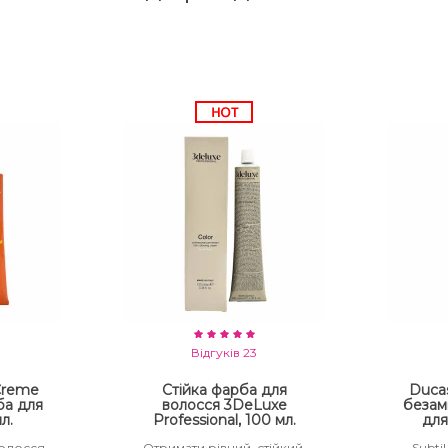
Відгуків 23
 Creme
Стійка фарба для
Ducas
ба для
волосся 3DeLuxe
безам
л.
Professional, 100 мл.
для
волосся
Отримати рівний, стійкий,
Subtil