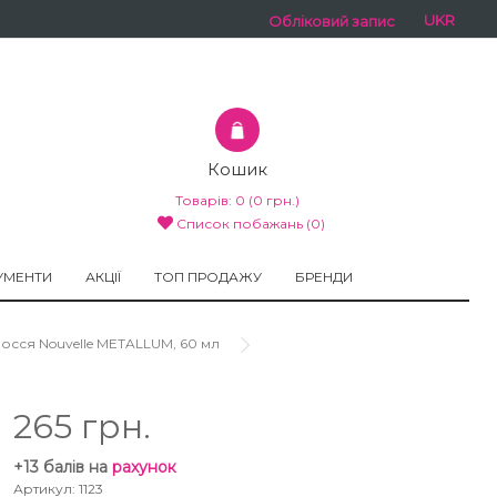
UKR
Обліковий запис
Кошик
Товарів:
0
(0 грн.)
Список побажань (0)
УМЕНТИ
АКЦІЇ
ТОП ПРОДАЖУ
БРЕНДИ
сся Nouvelle METALLUM, 60 мл
265 грн.
+13 балів на
рахунок
Артикул: 1123