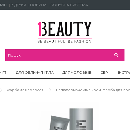
МІН
ВІДГУКИ
НОВИНИ
БОНУСНА СИСТЕМА
НІГТІ
ДЛЯ ОБЛИЧЧЯ І ТІЛА
ДЛЯ ЧОЛОВІКІВ
СЕРІЇ
ІНСТР
Фарба для волосся
Напівперманентна крем-фарба для воло