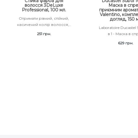
Стійка фарба для
Ducastel Subtil 10
волосся 3DeLuxe
Маска в спре
Professional, 100 мл.
приємним аромат
Valentino, компл
Отримати рівний, стійкий,
догляд, 150 
насичений колір волосся,..
Laboratoire Ducastel S
251 грн.
в 1 - Маска в спр
629 грн.