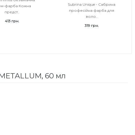
Subrina Unique - Сабрина
ем-фарба Кожна
професійна фарба для
предст..
воло..
413 грн.
319 грн.
 METALLUM, 60 мл