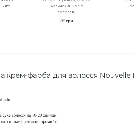
 Subt..
насичений колір
кр
волосся,..
251 грн.
а крем-фарба для волосся Nouvelle
тінків
на сухе волосся на 10-20 хвилин,
ою, спіньте і ретельно промийте.