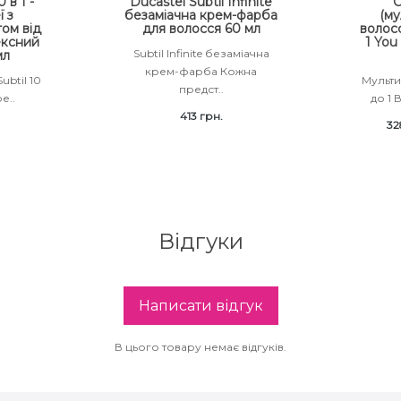
 в 1 -
Ducastel Subtil Infinite
С
ї з
безаміачна крем-фарба
(му
ом від
для волосся 60 мл
волосс
ексний
1 You
Subtil Infinite безаміачна
мл
крем-фарба Кожна
ubtil 10
Мульти
предст..
е..
до 1 
413 грн.
32
Відгуки
Написати відгук
В цього товару немає відгуків.