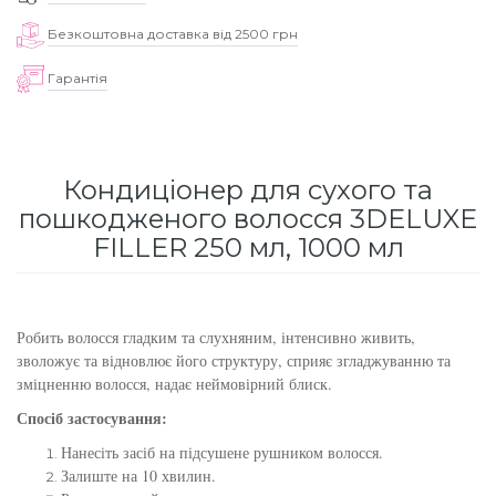
для інтенсивного зволоження
Кошти від лупи
Revlon Professional
Безкоштовна доставка від 2500 грн
Subtil Color Lab Instant Detox - Серія детокс
Гарантія
Сироватка, флюїд для волосся
Schwarzkopf Professional
для шкіри голови
Шампунь для волосся
Selective Professional
Subtil Color Lab Maitrise Parfaite – Серія для
кучерявого волосся
Кондиціонер для сухого та
Sezavi
пошкодженого волосся 3DELUXE
Subtil Color Lab Regeneration Absolue –
FILLER 250 мл, 1000 мл
Subrina Professional
Серія для відновлення волосся
Subtil
Subtil Color Lab Volume Intense – Серія для
Робить волосся гладким та слухняним, інтенсивно живить,
об'єму тонкого волосся
зволожує та відновлює його структуру, сприяє згладжуванню та
Technique
зміцненню волосся, надає неймовірний блиск.
Subtil Design - Серія стайлінг та ніжний
Спосіб застосування:
Termix
догляд
Нанесіть засіб на підсушене рушником волосся.
Залиште на 10 хвилин.
Tico Professional
Subtil Design Lab - Серія для максимального