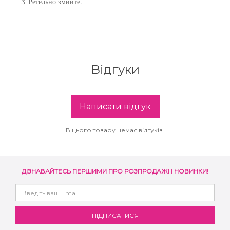
Ретельно змийте.
збереження кольору волосся
You Look Glamour
Subtil Global Lift - Глибоке відновлення
You Look Professional
Subtil Man XY - Серія для чоловіків: для
Відгуки
догляду та укладання
Subtil Retouch Lab - захист кольору волосся
Написати відгук
Освітлювальні засоби та окислювачі
В цього товару немає відгуків.
Laboratoire Ducastel Subtil Blond
Subtil Beautist – чисте рішення для краси
волосся
ДІЗНАВАЙТЕСЬ ПЕРШИМИ ПРО РОЗПРОДАЖІ І НОВИНКИ!
Subrina Glow-Plex - Живлення, зволоження
та блиск волосся