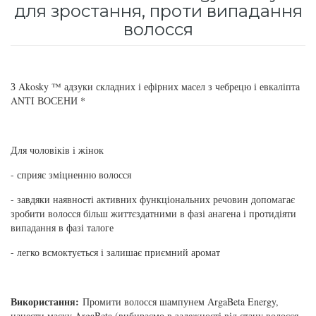
для зростання, проти випадання
для інтенсивного зволоження
Кошти від лупи
Revlon Professional
волосся
Subtil Color Lab Instant Detox - Серія детокс
Сироватка, флюїд для волосся
Schwarzkopf Professional
для шкіри голови
З Akosky ™ адзуки складних і ефірних масел з чебрецю і евкаліпта
Шампунь для волосся
Selective Professional
Subtil Color Lab Maitrise Parfaite – Серія для
ANTI ВОСЕНИ *
кучерявого волосся
Sezavi
Для чоловіків і жінок
Subtil Color Lab Regeneration Absolue –
Subrina Professional
Серія для відновлення волосся
- сприяє зміцненню волосся
Subtil
- завдяки наявності активних функціональних речовин допомагає
Subtil Color Lab Volume Intense – Серія для
зробити волосся більш життєздатними в фазі анагена і протидіяти
об'єму тонкого волосся
випадання в фазі талоге
Technique
- легко всмоктується і залишає приємний аромат
Subtil Design - Серія стайлінг та ніжний
Termix
догляд
Використання:
Промити волосся шампунем ArgaBeta Energy,
Tico Professional
Subtil Design Lab - Серія для максимального
нанести маску ArgaBeta (вибираємо в залежності від стану волосся