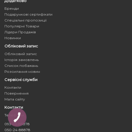
Додатково
Бренди
Подарункові сертифікати
Спеціальні пропозиції
Популярні Товари
Лідери Продажів
Новинки
Обліковий запис
Обліковий запис
Історія замовлень
Список побажань
Розсилання новин
Сервісні служби
Контакти
Повернення
Мапа сайту
Контакти
Телефони:
КНОПКА
ЗВ'ЯЗКУ
093-23-88878
050-24-88878