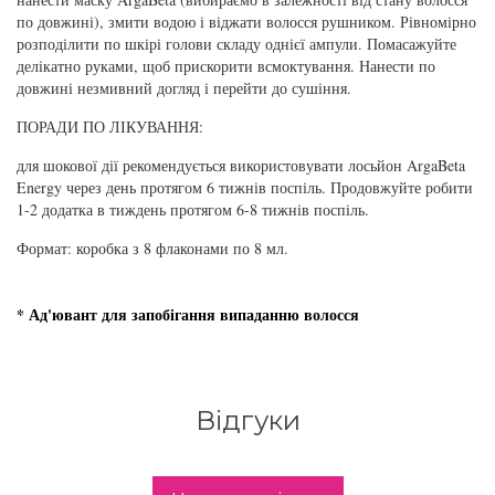
збереження кольору волосся
по довжині), змити водою і віджати волосся рушником. Рівномірно
You Look Glamour
розподілити по шкірі голови складу однієї ампули. Помасажуйте
делікатно руками, щоб прискорити всмоктування. Нанести по
Subtil Global Lift - Глибоке відновлення
довжині незмивний догляд і перейти до сушіння.
You Look Professional
Subtil Man XY - Серія для чоловіків: для
ПОРАДИ ПО ЛІКУВАННЯ:
догляду та укладання
для шокової дії рекомендується використовувати лосьйон ArgaBeta
Energy через день протягом 6 тижнів поспіль. Продовжуйте робити
Subtil Retouch Lab - захист кольору волосся
1-2 додатка в тиждень протягом 6-8 тижнів поспіль.
Формат: коробка з 8 флаконами по 8 мл.
Освітлювальні засоби та окислювачі
Laboratoire Ducastel Subtil Blond
* Ад'ювант для запобігання випаданню волосся
Subtil Beautist – чисте рішення для краси
волосся
Відгуки
Subrina Glow-Plex - Живлення, зволоження
та блиск волосся