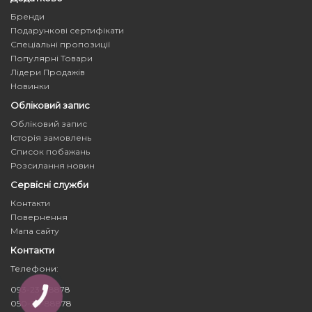
Бренди
Подарункові сертифікати
Спеціальні пропозиції
Популярні Товари
Лідери Продажів
Новинки
Обліковий запис
Обліковий запис
Історія замовлень
Список побажань
Розсилання новин
Сервісні служби
Контакти
Повернення
Мапа сайту
Контакти
Телефони:
093-23-88878
КНОПКА
ЗВ'ЯЗКУ
050-24-88878