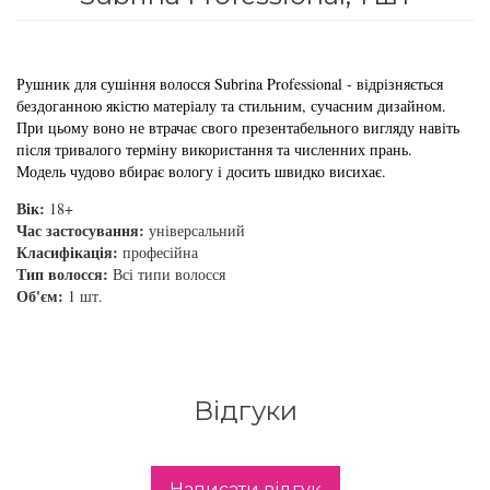
для інтенсивного зволоження
Кошти від лупи
Revlon Professional
Subtil Color Lab Instant Detox - Серія детокс
Рушник для сушіння волосся Subrina Professional - відрізняється
Сироватка, флюїд для волосся
Schwarzkopf Professional
для шкіри голови
бездоганною якістю матеріалу та стильним, сучасним дизайном.
При цьому воно не втрачає свого презентабельного вигляду навіть
Шампунь для волосся
Selective Professional
після тривалого терміну використання та численних прань.
Subtil Color Lab Maitrise Parfaite – Серія для
Модель чудово вбирає вологу і досить швидко висихає.
кучерявого волосся
Sezavi
Вік:
18+
Час застосування:
універсальний
Subtil Color Lab Regeneration Absolue –
Класифікація:
професійна
Subrina Professional
Серія для відновлення волосся
Тип волосся:
Всі типи волосся
Об'єм:
1 шт.
Subtil
Subtil Color Lab Volume Intense – Серія для
об'єму тонкого волосся
Technique
Subtil Design - Серія стайлінг та ніжний
Відгуки
Termix
догляд
Tico Professional
Subtil Design Lab - Серія для максимального
Написати відгук