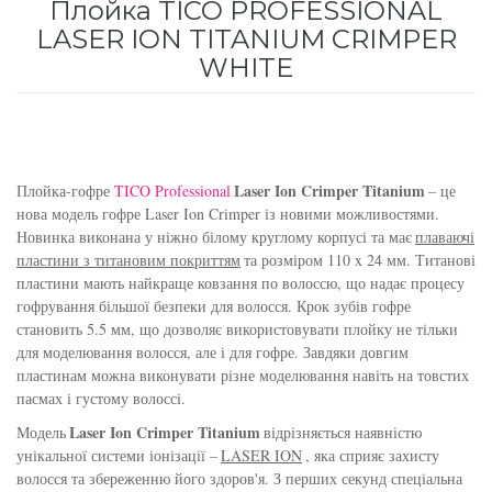
Плойка TICO PROFESSIONAL
для інтенсивного зволоження
LASER ION TITANIUM CRIMPER
Кошти від лупи
Revlon Professional
WHITE
Subtil Color Lab Instant Detox - Серія детокс
Сироватка, флюїд для волосся
Schwarzkopf Professional
для шкіри голови
Шампунь для волосся
Selective Professional
Subtil Color Lab Maitrise Parfaite – Серія для
кучерявого волосся
Laser Ion Crimper Titanium
Плойка-гофре
TICO Professional
– це
Sezavi
нова модель гофре Laser Ion Crimper із новими можливостями.
Subtil Color Lab Regeneration Absolue –
Новинка виконана у ніжно білому круглому корпусі та має
плаваючі
Subrina Professional
пластини з титановим покриттям
та розміром 110 x 24 мм. Титанові
Серія для відновлення волосся
пластини мають найкраще ковзання по волоссю, що надає процесу
гофрування більшої безпеки для волосся. Крок зубів гофре
Subtil
Subtil Color Lab Volume Intense – Серія для
становить 5.5 мм, що дозволяє використовувати плойку не тільки
об'єму тонкого волосся
для моделювання волосся, але і для гофре. Завдяки довгим
Technique
пластинам можна виконувати різне моделювання навіть на товстих
Subtil Design - Серія стайлінг та ніжний
пасмах і густому волоссі.
Termix
догляд
Laser Ion Crimper Titanium
Модель
відрізняється наявністю
унікальної системи іонізації –
LASER ION
, яка сприяє захисту
Tico Professional
Subtil Design Lab - Серія для максимального
волосся та збереженню його здоров'я. З перших секунд спеціальна