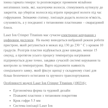
іонна гармата генерує та розповсюджує променем мільйони
збереження кольору волосся
негативних іонів, які, насичуючи волосся, стимулюють кутикулу до
You Look Glamour
закриття, що уберігає волосся від втрати природної вологи під час
Subtil Global Lift - Глибоке відновлення
гофрування. Знімаючи статику, іонізація додасть волоссю м'якість,
You Look Professional
слухняність, а у поєднанні з титановими пластинами – смарагдовий
Subtil Man XY - Серія для чоловіків: для
блиск.
догляду та укладання
Laser Ion Crimper Titanium має сучасне
електронне керування з
цифровим дисплеєм
. На ньому виводиться вибраний режим роботи
Subtil Retouch Lab - захист кольору волосся
пристрою, який регулюється в межах від 130 до 230 ° C з кроком 10
градусів. Розігрів пластин відбувається дуже швидко, менше 15
секунд, а протягом усього процесу температура нагрівання
Освітлювальні засоби та окислювачі
підтримується дуже точно, завдяки сучасній системі керування та
Laboratoire Ducastel Subtil Blond
контролю за температурою. Варто відзначити наявність
спеціального замку, який фіксує щипці у складеному стані для
Subtil Beautist – чисте рішення для краси
більш безпечного остигання та зручного транспортування.
волосся
Особливості моделі Laser Ion Crimper Titanium (100216):
Ергономічна форма та чудовий дизайн
Subrina Glow-Plex - Живлення, зволоження
Плаваючі пластини з титановим покриттям
та блиск волосся
Крок гофре 5.5 мм
Система іонізації Laser Ion