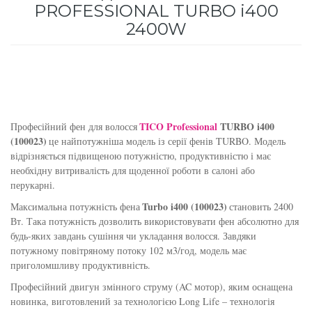
PROFESSIONAL TURBO i400
для інтенсивного зволоження
Кошти від лупи
Revlon Professional
2400W
Subtil Color Lab Instant Detox - Серія детокс
Сироватка, флюїд для волосся
Schwarzkopf Professional
для шкіри голови
Шампунь для волосся
Selective Professional
Subtil Color Lab Maitrise Parfaite – Серія для
кучерявого волосся
TICO Professional
TURBO i400
Sezavi
Професійний фен для волосся
(100023)
це найпотужніша модель із серії фенів TURBO. Модель
Subtil Color Lab Regeneration Absolue –
відрізняється підвищеною потужністю, продуктивністю і має
Subrina Professional
Серія для відновлення волосся
необхідну витривалість для щоденної роботи в салоні або
перукарні.
Subtil
Subtil Color Lab Volume Intense – Серія для
Turbo i400 (100023)
Максимальна потужність фена
становить 2400
об'єму тонкого волосся
Вт. Така потужність дозволить використовувати фен абсолютно для
Technique
будь-яких завдань сушіння чи укладання волосся. Завдяки
потужному повітряному потоку 102 м3/год, модель має
Subtil Design - Серія стайлінг та ніжний
приголомшливу продуктивність.
Termix
догляд
Професійний двигун змінного струму (AC мотор), яким оснащена
Tico Professional
новинка, виготовлений за технологією Long Life – технологія
Subtil Design Lab - Серія для максимального