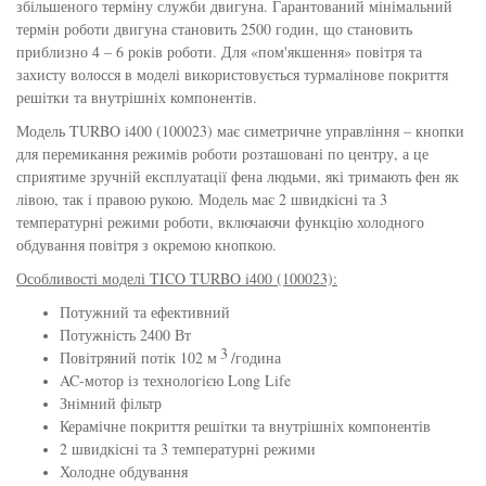
збільшеного терміну служби двигуна. Гарантований мінімальний
збереження кольору волосся
термін роботи двигуна становить 2500 годин, що становить
You Look Glamour
приблизно 4 – 6 років роботи. Для «пом'якшення» повітря та
Subtil Global Lift - Глибоке відновлення
захисту волосся в моделі використовується турмалінове покриття
You Look Professional
решітки та внутрішніх компонентів.
Subtil Man XY - Серія для чоловіків: для
Модель TURBO i400 (100023) має симетричне управління – кнопки
догляду та укладання
для перемикання режимів роботи розташовані по центру, а це
сприятиме зручній експлуатації фена людьми, які тримають фен як
лівою, так і правою рукою. Модель має 2 швидкісні та 3
Subtil Retouch Lab - захист кольору волосся
температурні режими роботи, включаючи функцію холодного
обдування повітря з окремою кнопкою.
Освітлювальні засоби та окислювачі
Особливості моделі TICO TURBO i400 (100023):
Laboratoire Ducastel Subtil Blond
Потужний та ефективний
Потужність 2400 Вт
Subtil Beautist – чисте рішення для краси
3
Повітряний потік 102 м
/година
волосся
AC-мотор із технологією Long Life
Знімний фільтр
Subrina Glow-Plex - Живлення, зволоження
Керамічне покриття решітки та внутрішніх компонентів
та блиск волосся
2 швидкісні та 3 температурні режими
Холодне обдування